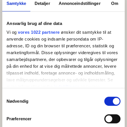
Senge i alt:
2
Samtykke
Detaljer
Annonceindstillinger
Om
Faciliteter
Ansvarlig brug af dine data
Gratis wifi
Vi og
vores 1022 partnere
ønsker dit samtykke til at
TV
anvende cookies og indsamle persondata om IP-
Køleskab
adresse, ID og din browser til præferencer, statistik og
marketingformål. Disse oplysninger videregives til vores
samarbejdspartnere, der opbevarer og tilgår oplysninger
på din enhed for at vise dig målrettede annoncer, levere
OM
tilpasset indhold, foretage annonce- og indholdsmåling,
lave målgruppeundersøgelser og udvikle tjenester. Se
Lækkert dobbeltværelse med flot havudsigt samt egen
mere information under
indstillinger
og i vores
terrasse/balkon med terrassemøbler. Alle værelser har smukke
persondatapolitik. Du kan altid trække dit samtykke
Samtykkevalg
farver inspireret af havet og Bornholms natur. Der er
tilbage eller ændre indstillinger fra vores
Nødvendig
skrivebord, garderobeskab, badeværelse, elkedel, køleskab
"Cookiedeklaration", eller ved at trykke på "Privacy
til drikkevarer samt tv på værelset. Af praktik- og miljøhensyn
trigger" ikonet.
har vi ikke aircondition på værelserne. Til gengæld har vi en
Præferencer
ventilator, som du selv indstiller, så du kan sove godt om