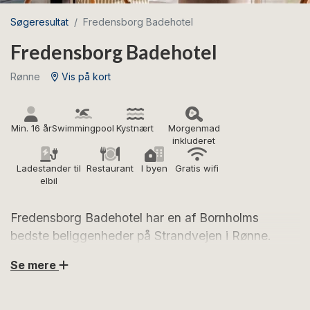
Søgeresultat
Fredensborg Badehotel
Fredensborg Badehotel
Rønne
Vis på kort
Min. 16 år
Swimmingpool
Kystnært
Morgenmad
inkluderet
Ladestander til
Restaurant
I byen
Gratis wifi
elbil
Fredensborg Badehotel har en af Bornholms
bedste beliggenheder på Strandvejen i Rønne.
Glæd dig til værelser og suiter med havudsigt. I
Se mere
restauranten, bliver du forkælet med skaldyr og
fransk-inspirerede lækkerier.