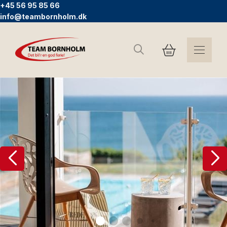
+45 56 95 85 66
info@teambornholm.dk
Søg