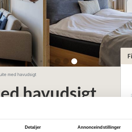
F
uite med havudsigt
ed havudsigt
Detaljer
Annonceindstillinger