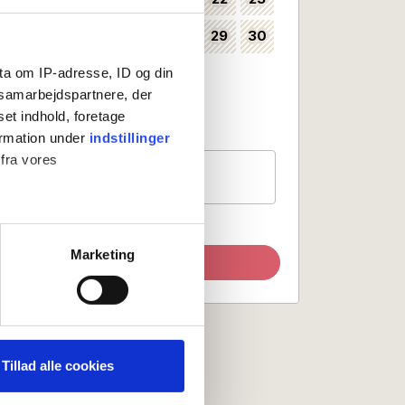
24
25
26
27
28
29
30
35
31
ta om IP-adresse, ID og din
36
s samarbejdspartnere, der
Kan vælges som ankomstdag
set indhold, foretage
Ankomst ikke mulig
ormation under
indstillinger
 fra vores
Gæster
1 værelse, 2 personer
ter
Marketing
Opdater søgning
ting)
 medier og til at analysere
nden for sociale medier,
Tillad alle cookies
e oplysninger, du har givet