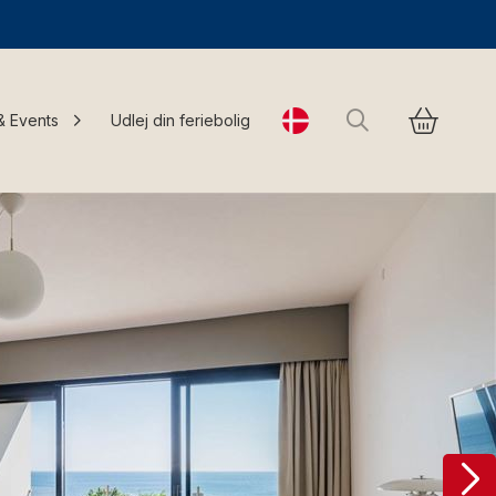
Søg
& Events
Udlej din feriebolig
Change language