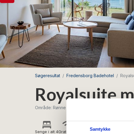
Søgeresultat
Fredensborg Badehotel
Royals
Royalsuite m
Område: Rønne
Samtykke
Senge i alt 4
Gratis wifi