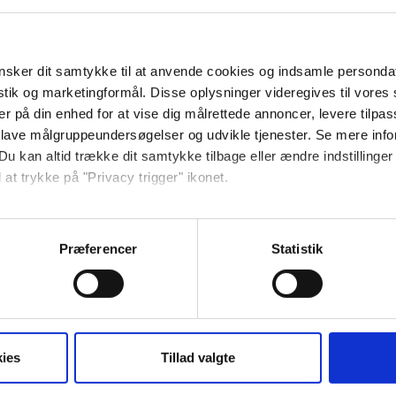
 stue, to balkoner og badeværelse med
sker dit samtykke til at anvende cookies og indsamle personda
istik og marketingformål. Disse oplysninger videregives til vore
er på din enhed for at vise dig målrettede annoncer, levere tilpas
 lave målgruppeundersøgelser og udvikle tjenester. Se mere inf
Du kan altid trække dit samtykke tilbage eller ændre indstillinger
 at trykke på "Privacy trigger" ikonet.
så gerne:
sninger om din placering, der kan være nøjagtig inden for få me
Præferencer
Statistik
Altan/terrasse
 baseret på en scanning af dens unikke karakteristika (fingerprin
Køleskab
ebsitet.
se vores indhold og annoncer, til at vise dig funktioner til sociale
oplysninger om din brug af vores hjemmeside med vores partnere i
ies
Tillad valgte
ysepartnere. Vores partnere kan kombinere disse data med andr
et fra din brug af deres tjenester.