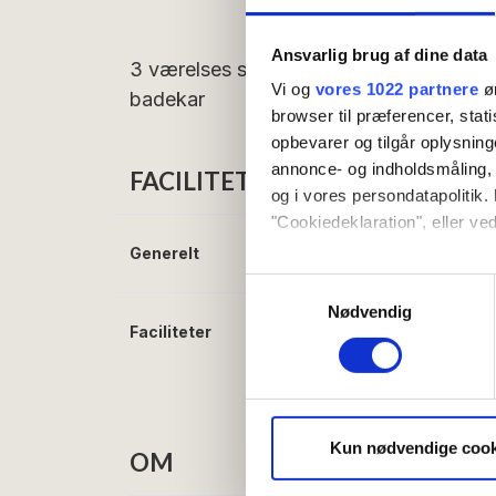
Ansvarlig brug af dine data
3 værelses suite med to soveværelser,
Vi og
vores 1022 partnere
øn
badekar
browser til præferencer, stat
opbevarer og tilgår oplysning
annonce- og indholdsmåling,
FACILITETER
og i vores persondatapolitik. 
"Cookiedeklaration", eller ved
Generelt
Senge i alt:
4
Hvis du tillader det, vil vi og
Samtykkevalg
Indsamle præcise oply
Nødvendig
Faciliteter
Gratis wifi
Identificere din enhed
TV
Dine valg anvendes på hele w
Vi bruger cookies til at tilpas
vores trafik. Vi deler også 
Kun nødvendige cook
OM
annonceringspartnere og anal
dem, eller som de har indsaml