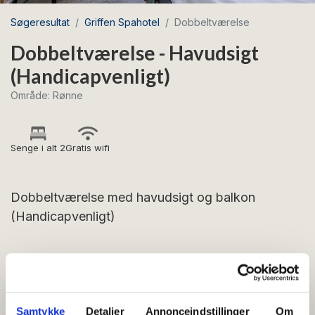
Søgeresultat
Griffen Spahotel
Dobbeltværelse
Dobbeltværelse - Havudsigt
(Handicapvenligt)
Område: Rønne
Senge i alt 2
Gratis wifi
Dobbeltværelse med havudsigt og balkon
(Handicapvenligt)
FACILITETER
Samtykke
Detaljer
Annonceindstillinger
Om
Generelt