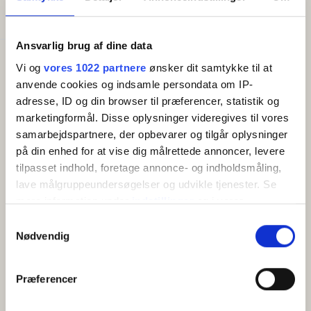
Senge i alt:
2
Ansvarlig brug af dine data
Faciliteter
Vi og
vores 1022 partnere
ønsker dit samtykke til at
Gratis wifi
anvende cookies og indsamle persondata om IP-
Altan/terrasse
adresse, ID og din browser til præferencer, statistik og
TV
marketingformål. Disse oplysninger videregives til vores
Køleskab
samarbejdspartnere, der opbevarer og tilgår oplysninger
på din enhed for at vise dig målrettede annoncer, levere
tilpasset indhold, foretage annonce- og indholdsmåling,
lave målgruppeundersøgelser og udvikle tjenester. Se
OM
mere information under
indstillinger
og i vores
persondatapolitik. Du kan altid trække dit samtykke
Samtykkevalg
Værelserne til vandsiden har en flot havudsigt ud over den
tilbage eller ændre indstillinger fra vores
Nødvendig
forbigående kystvej. Alle værelser har egen balkon med
"Cookiedeklaration", eller ved at trykke på "Privacy
terrassemøbler. Der er skrivebord, garderobeskab,
trigger" ikonet.
badeværelse med dusch/wc, elkedel, køleskab samt tv på
Præferencer
værelset. Af praktik- og miljøhensyn har vi ikke aircondition på
Hvis du tillader det, vil vi også gerne:
værelserne. Til gengæld har vi en ventilator, som du selv