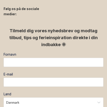
Følg os på de sociale
medier:
facebook
instagram
Tilmeld dig vores nyhedsbrev og modtag
tilbud, tips og ferieinspiration direkte i din
indbakke 🌞
Fornavn
E-mail
Land