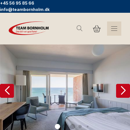
+45 56 95 85 66
info@teambornholm.dk
Søg