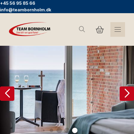
+45 56 95 85 66
info@teambornholm.dk
Søg