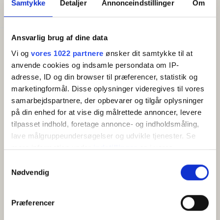
Samtykke
Detaljer
Annonceindstillinger
Om
Senge i alt:
2
Ansvarlig brug af dine data
Faciliteter
Vi og
vores 1022 partnere
ønsker dit samtykke til at
Gratis wifi
anvende cookies og indsamle persondata om IP-
Altan/terrasse
adresse, ID og din browser til præferencer, statistik og
TV
Køleskab
marketingformål. Disse oplysninger videregives til vores
samarbejdspartnere, der opbevarer og tilgår oplysninger
på din enhed for at vise dig målrettede annoncer, levere
tilpasset indhold, foretage annonce- og indholdsmåling,
OM
lave målgruppeundersøgelser og udvikle tjenester. Se
mere information under
indstillinger
og i vores
persondatapolitik. Du kan altid trække dit samtykke
Samtykkevalg
Værelserne til vandsiden har en flot havudsigt ud over den
tilbage eller ændre indstillinger fra vores
Nødvendig
forbigående kystvej. Alle værelser har egen balkon med
"Cookiedeklaration", eller ved at trykke på "Privacy
terrassemøbler. Der er skrivebord, garderobeskab,
trigger" ikonet.
badeværelse med dusch/wc, elkedel, køleskab samt tv på
Præferencer
værelset. Af praktik- og miljøhensyn har vi ikke aircondition på
værelserne. Til gengæld har vi en ventilator, som du selv
Hvis du tillader det, vil vi også gerne: