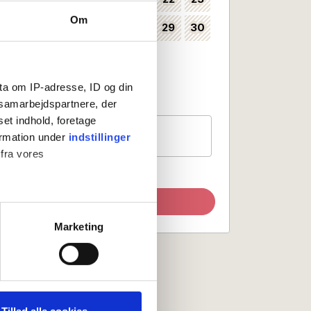
Om
24
25
26
27
28
29
30
35
31
36
Kan vælges som ankomstdag
ta om IP-adresse, ID og din
Ankomst ikke mulig
s samarbejdspartnere, der
set indhold, foretage
Gæster
ormation under
indstillinger
1 værelse, 2 personer
 fra vores
Opdater søgning
ter
Marketing
ting)
 medier og til at analysere
nden for sociale medier,