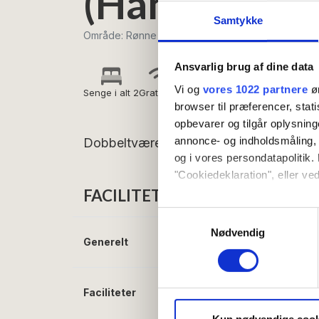
(Handicapven
Samtykke
Område: Rønne
Ansvarlig brug af dine data
Vi og
vores 1022 partnere
øn
Senge i alt 2
Gratis wifi
browser til præferencer, stat
opbevarer og tilgår oplysning
annonce- og indholdsmåling,
Dobbeltværelse med havudsigt og balk
og i vores persondatapolitik. 
"Cookiedeklaration", eller ved
FACILITETER
Hvis du tillader det, vil vi og
Samtykkevalg
Indsamle præcise oply
Nødvendig
Generelt
Senge i alt:
2
Identificere din enhed
Dine valg anvendes på hele w
Faciliteter
Gratis wifi
Vi bruger cookies til at tilpas
TV
vores trafik. Vi deler også 