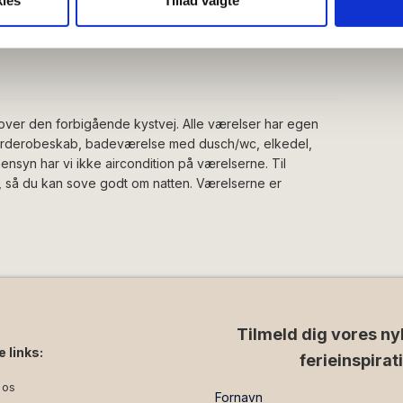
ies
Tillad valgte
ysepartnere. Vores partnere kan kombinere disse data med andr
et fra din brug af deres tjenester.
 over den forbigående kystvej. Alle værelser har egen
garderobeskab, badeværelse med dusch/wc, elkedel,
ensyn har vi ikke aircondition på værelserne. Til
er, så du kan sove godt om natten. Værelserne er
Tilmeld dig vores ny
e links:
ferieinspirat
 os
Fornavn