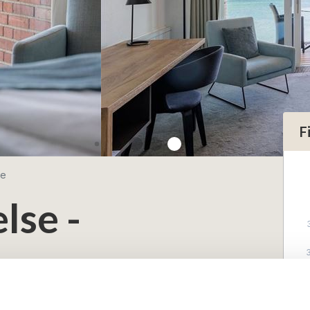
F
se
lse -