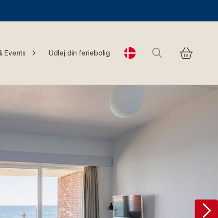
Søg
& Events
Udlej din feriebolig
Change language