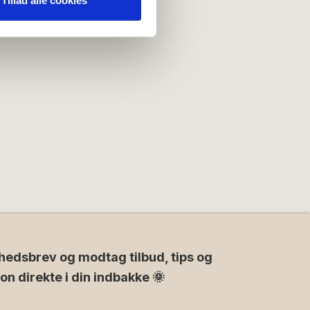
Tillad alle cookies
e oplysninger, du har givet
hedsbrev og modtag tilbud, tips og
ion direkte i din indbakke 🌞