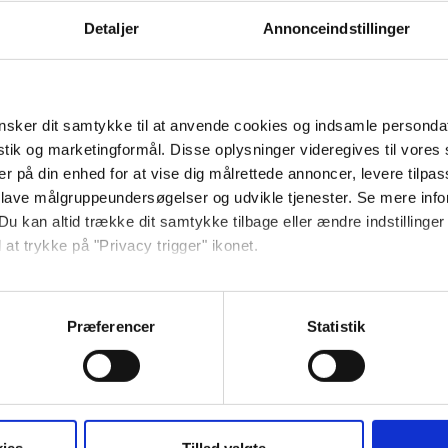
ligt)
Detaljer
Annonceindstillinger
sker dit samtykke til at anvende cookies og indsamle personda
istik og marketingformål. Disse oplysninger videregives til vore
er på din enhed for at vise dig målrettede annoncer, levere tilpas
 lave målgruppeundersøgelser og udvikle tjenester. Se mere inf
on (Handicapvenligt)
Du kan altid trække dit samtykke tilbage eller ændre indstillinger
 at trykke på "Privacy trigger" ikonet.
så gerne:
sninger om din placering, der kan være nøjagtig inden for få me
Præferencer
Statistik
 baseret på en scanning af dens unikke karakteristika (fingerprin
ebsitet.
Altan/terrasse
se vores indhold og annoncer, til at vise dig funktioner til sociale
Køleskab
oplysninger om din brug af vores hjemmeside med vores partnere i