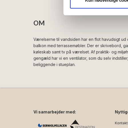
Kun nødvendige cook
annonceringspartnere og anal
dem, eller som de har indsaml
OM
Værelserne til vandsiden har en flot havudsigt ud
balkon med terrassemøbler. Der er skrivebord, 
køleskab samt tv på værelset. Af praktik- og miljøh
gengæld har vi en ventilator, som du selv indstill
beliggende i stueplan.
Vi samarbejder med:
Nyttig
Kontakt