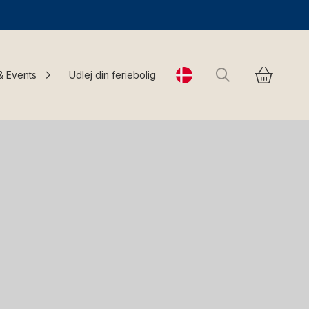
Søg
& Events
Udlej din feriebolig
Change language