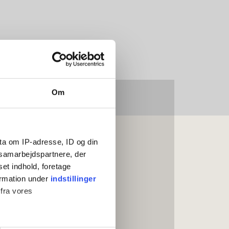
Om
ta om IP-adresse, ID og din
s samarbejdspartnere, der
set indhold, foretage
ormation under
indstillinger
 fra vores