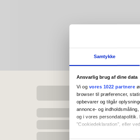
Samtykke
Ansvarlig brug af dine data
Vi og
vores 1022 partnere
øn
browser til præferencer, stat
opbevarer og tilgår oplysning
annonce- og indholdsmåling,
og i vores persondatapolitik. 
"Cookiedeklaration", eller ved
Hvis du tillader det, vil vi og