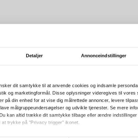
Detaljer
Annonceindstillinger
sker dit samtykke til at anvende cookies og indsamle personda
istik og marketingformål. Disse oplysninger videregives til vore
er på din enhed for at vise dig målrettede annoncer, levere tilpas
 lave målgruppeundersøgelser og udvikle tjenester. Se mere inf
Du kan altid trække dit samtykke tilbage eller ændre indstillinger
 at trykke på "Privacy trigger" ikonet.
så gerne: