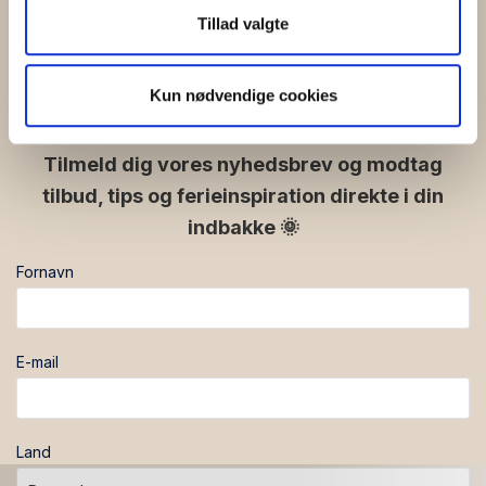
din brug af vores hjemmeside med vores partnere inden
Tillad valgte
for sociale medier, annonceringspartnere og
Følg os på de sociale
analysepartnere. Vores partnere kan kombinere disse
medier:
Kun nødvendige cookies
data med andre oplysninger, du har givet dem, eller som
de har indsamlet fra din brug af deres tjenester.
facebook
instagram
Tilmeld dig vores nyhedsbrev og modtag
tilbud, tips og ferieinspiration direkte i din
indbakke 🌞
Fornavn
E-mail
Land