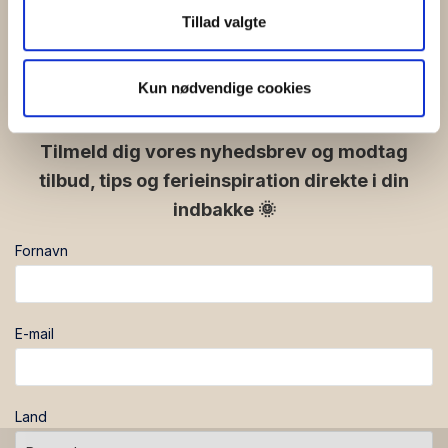
din brug af vores hjemmeside med vores partnere inden
Tillad valgte
for sociale medier, annonceringspartnere og
Følg os på de sociale
analysepartnere. Vores partnere kan kombinere disse
medier:
Kun nødvendige cookies
data med andre oplysninger, du har givet dem, eller som
de har indsamlet fra din brug af deres tjenester.
facebook
instagram
Tilmeld dig vores nyhedsbrev og modtag
tilbud, tips og ferieinspiration direkte i din
indbakke 🌞
Fornavn
E-mail
Land