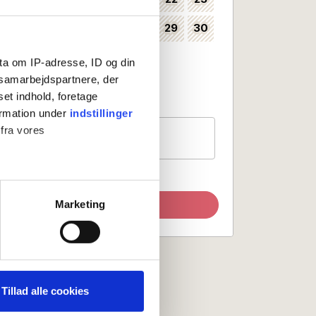
24
25
26
27
28
29
30
35
31
36
ta om IP-adresse, ID og din
s samarbejdspartnere, der
Kan vælges som ankomstdag
set indhold, foretage
Ankomst ikke mulig
ormation under
indstillinger
 fra vores
Gæster
1 værelse, 2 personer
ter
Marketing
Opdater søgning
ting)
 medier og til at analysere
nden for sociale medier,
Tillad alle cookies
e oplysninger, du har givet