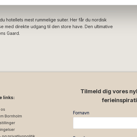
et fra din brug af deres tjenester.
du hotellets mest rummelige suiter. Her får du nordisk
sse med direkte udgang til den store have. Den ultimative
ens Gaard.
Tilmeld dig vores ny
e links:
ferieinspirat
 os
Fornavn
m Bornholm
tillinger
ingelser
og privatlivspolitik