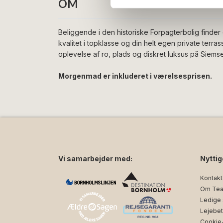
OM
dem, eller som de har indsaml
Beliggende i den historiske Forpagterbolig finder 
kvalitet i topklasse og din helt egen private terra
oplevelse af ro, plads og diskret luksus på Siems
Morgenmad er inkluderet i værelsesprisen.
Vi samarbejder med:
Nyttig
Kontakt
Om Tea
Ledige s
Lejebet
Cookie- 