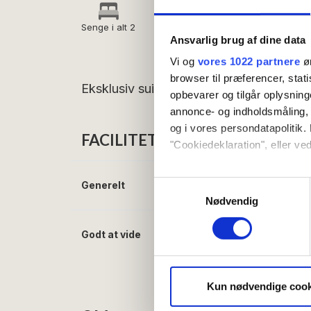
Senge i alt 2
Morgenmad
Kæledyr ikke tillad
Ansvarlig brug af dine data
inkluderet
Vi og
vores 1022 partnere
øn
browser til præferencer, stat
Eksklusiv suite i Forpagterboligen med p
opbevarer og tilgår oplysning
annonce- og indholdsmåling,
og i vores persondatapolitik. 
FACILITETER
"Cookiedeklaration", eller ved
Hvis du tillader det, vil vi og
Samtykkevalg
Generelt
Senge i alt:
2
Indsamle præcise oply
Nødvendig
Identificere din enhed
Dine valg anvendes på hele w
Godt at vide
Check ind (tidligst):
Morgenmad inklude
Vi bruger cookies til at tilpas
vores trafik. Vi deler også 
Kun nødvendige cook
annonceringspartnere og anal