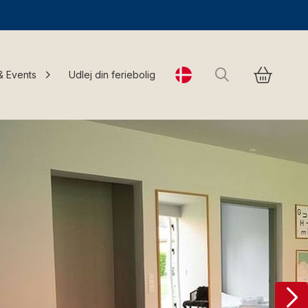
Søg
& Events
Udlej din feriebolig
Change language