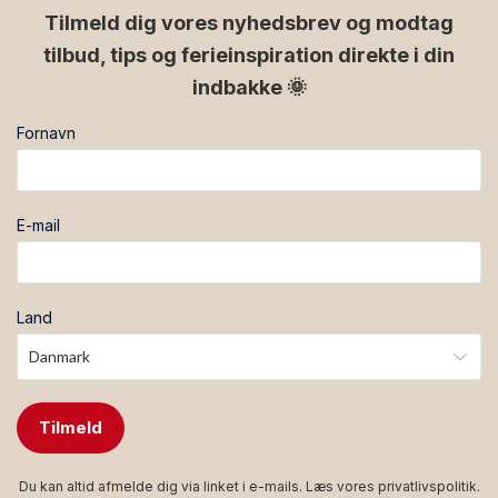
facebook
instagram
Tilmeld dig vores nyhedsbrev og modtag
tilbud, tips og ferieinspiration direkte i din
indbakke 🌞
Fornavn
E-mail
Land
Tilmeld
Du kan altid afmelde dig via linket i e-mails. Læs vores
privatlivspolitik
.