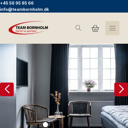
+45 56 95 85 66
info@teambornholm.dk
Søg