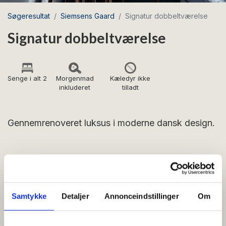
Søgeresultat
Siemsens Gaard
Signatur dobbeltværelse
Signatur dobbeltværelse
Senge i alt 2
Morgenmad
Kæledyr ikke
inkluderet
tilladt
Gennemrenoveret luksus i moderne dansk design.
FACILITETER
Generelt
Samtykke
Detaljer
Annonceindstillinger
Om
Senge i alt:
2