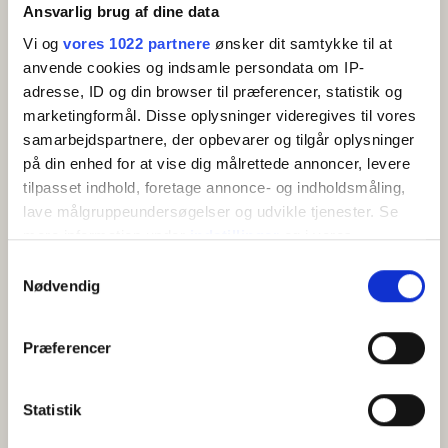
Ansvarlig brug af dine data
Godt at vide
Vi og
vores 1022 partnere
ønsker dit samtykke til at
Check ind (tidligst):
14:00
anvende cookies og indsamle persondata om IP-
Check ud (senest):
10:00
adresse, ID og din browser til præferencer, statistik og
Morgenmad inkluderet
marketingformål. Disse oplysninger videregives til vores
samarbejdspartnere, der opbevarer og tilgår oplysninger
på din enhed for at vise dig målrettede annoncer, levere
OM
tilpasset indhold, foretage annonce- og indholdsmåling,
lave målgruppeundersøgelser og udvikle tjenester. Se
mere information under
indstillinger
og i vores
Signature-værelset er hotellets stolthed og viser vejen for
persondatapolitik. Du kan altid trække dit samtykke
Samtykkevalg
Siemsens Gaards fremtid. Værelset er totalrenoveret med
tilbage eller ændre indstillinger fra vores
Nødvendig
fokus på tidløst dansk design og moderne bekvemmeligheder.
"Cookiedeklaration", eller ved at trykke på "Privacy
Her går eksklusivitet og historie hånd i hånd, skabt til gæster
trigger" ikonet.
der ønsker en kompromisløs hoteloplevelse.
Præferencer
Morgenmad er inkluderet i værelsesprisen.
Hvis du tillader det, vil vi også gerne:
Indsamle præcise oplysninger om din placering,
Statistik
der kan være nøjagtig inden for få meter