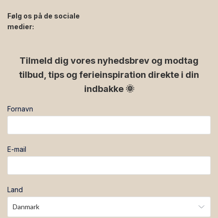
Følg os på de sociale
medier:
facebook
instagram
Tilmeld dig vores nyhedsbrev og modtag
tilbud, tips og ferieinspiration direkte i din
indbakke 🌞
Fornavn
E-mail
Land