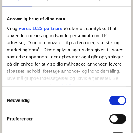
Generelt
Senge i alt:
2
Ansvarlig brug af dine data
Vi og
vores 1022 partnere
ønsker dit samtykke til at
Godt at vide
anvende cookies og indsamle persondata om IP-
Check ind (tidligst):
14:00
adresse, ID og din browser til præferencer, statistik og
Check ud (senest):
10:00
marketingformål. Disse oplysninger videregives til vores
Kæledyr tilladt
samarbejdspartnere, der opbevarer og tilgår oplysninger
Morgenmad inkluderet
på din enhed for at vise dig målrettede annoncer, levere
tilpasset indhold, foretage annonce- og indholdsmåling,
lave målgruppeundersøgelser og udvikle tjenester. Se
mere information under
indstillinger
og i vores
OM
persondatapolitik. Du kan altid trække dit samtykke
Samtykkevalg
tilbage eller ændre indstillinger fra vores
Nødvendig
Her får du det bedste af begge verdener: Et værelse med
"Cookiedeklaration", eller ved at trykke på "Privacy
nyere badeværelse og din egen direkte udgang til den store,
trigger" ikonet.
private have. Nyd de rolige stunder på terrassen og mærk
Præferencer
havens fred, blot få skridt fra din seng. Den perfekte ramme
Hvis du tillader det, vil vi også gerne:
om en afslappende ferie.