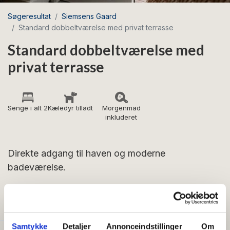
Søgeresultat
Siemsens Gaard
Standard dobbeltværelse med privat terrasse
Standard dobbeltværelse med
privat terrasse
Senge i alt 2
Kæledyr tilladt
Morgenmad
inkluderet
Direkte adgang til haven og moderne
badeværelse.
FACILITETER
Samtykke
Detaljer
Annonceindstillinger
Om