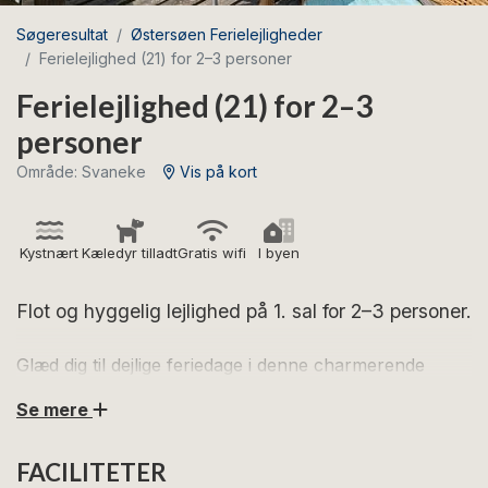
Søgeresultat
Østersøen Ferielejligheder
Ferielejlighed (21) for 2–3 personer
Ferielejlighed (21) for 2–3
personer
Område: Svaneke
Vis på kort
Kystnært
Kæledyr tilladt
Gratis wifi
I byen
Flot og hyggelig lejlighed på 1. sal for 2–3 personer.
Glæd dig til dejlige feriedage i denne charmerende
ferielejlighed i hjertet af Svaneke.
Se mere
Lejligheden ligger på 1. sal og er indrettet således:
FACILITETER
Entré i åben forbindelse med et veludstyret køkken og