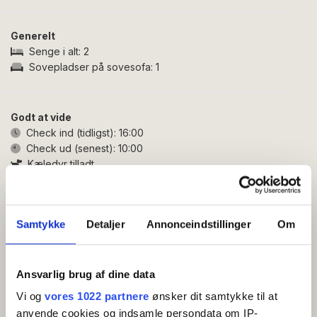
en hyggelig soveafdeling med to enkeltsenge. Herfra
er der videre adgang til opholdsrummet, som er
Generelt
indrettet med spiseplads, TV og en behagelig sovesofa
Senge i alt:
2
til én person. Fra opholdsrummet er der adgang til
Sovepladser på sovesofa:
1
badeværelset med bruseniche.
Du får adgang til lejligheden via en svalegang, som
Godt at vide
også har terrassemøbler. Her kan du nyde
Check ind (tidligst):
16:00
morgenkaffen og udsigten over den fælles gårdhave
Check ud (senest):
10:00
med figentræer, palmer og swimmingpool.
Kæledyr tilladt
Faciliteter
Samtykke
Detaljer
Annonceindstillinger
Om
Gratis wifi
TV
Køleskab
Ansvarlig brug af dine data
Sovesofa
Kaffemaskine/elkedel
Vi og
vores 1022 partnere
ønsker dit samtykke til at
Køkken
anvende cookies og indsamle persondata om IP-