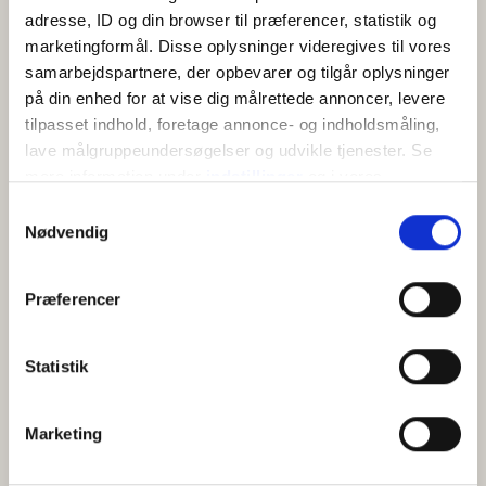
adresse, ID og din browser til præferencer, statistik og
marketingformål. Disse oplysninger videregives til vores
samarbejdspartnere, der opbevarer og tilgår oplysninger
på din enhed for at vise dig målrettede annoncer, levere
tilpasset indhold, foretage annonce- og indholdsmåling,
lave målgruppeundersøgelser og udvikle tjenester. Se
mere information under
indstillinger
og i vores
persondatapolitik. Du kan altid trække dit samtykke
KORT
Samtykkevalg
tilbage eller ændre indstillinger fra vores
Nødvendig
"Cookiedeklaration", eller ved at trykke på "Privacy
trigger" ikonet.
+
Præferencer
−
Hvis du tillader det, vil vi også gerne:
Indsamle præcise oplysninger om din placering,
Statistik
der kan være nøjagtig inden for få meter
Identificere din enhed baseret på en scanning af
Marketing
dens unikke karakteristika (fingerprinting)
Dine valg anvendes på hele websitet.