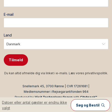
E-mail
Land
Tilmeld
Du kan altid afmelde dig via linket i e-mails. Læs vores
privatlivspolitik
.
Snellemark 45, 3700 Rønne | CVR 17261681 |
Medlemsnummer i Rejsegarantifonden 964
Produced by
Visit Technology Group
with
Citybreak™
Datoer eller antal gæster er endnu ikke
Information & Reservation System
Søg og Bestil
valgt