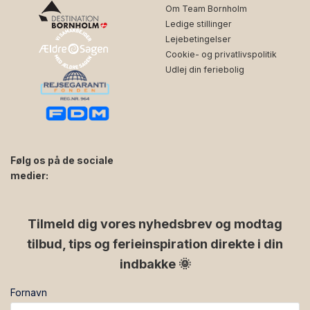
Om Team Bornholm
Ledige stillinger
Lejebetingelser
Cookie- og privatlivspolitik
Udlej din feriebolig
Følg os på de sociale
medier:
facebook
instagram
Tilmeld dig vores nyhedsbrev og modtag
tilbud, tips og ferieinspiration direkte i din
indbakke 🌞
Fornavn