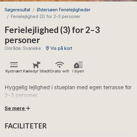
Søgeresultat
Østersøen Ferielejligheder
Ferielejlighed (3) for 2–3 personer
Ferielejlighed (3) for 2–3
personer
Område: Svaneke
Vis på kort
Kystnært
Kæledyr tilladt
Gratis wifi
I byen
Hyggelig lejlighed i stueplan med egen terrasse for
2–3 personer.
Se mere
Glæd dig til afslappende feriedage i denne skønne
lejlighed i hjertet af Svaneke.
FACILITETER
Lejligheden er beliggende i stueplan og er indrettet