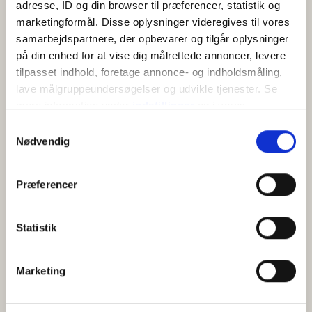
adresse, ID og din browser til præferencer, statistik og
marketingformål. Disse oplysninger videregives til vores
samarbejdspartnere, der opbevarer og tilgår oplysninger
på din enhed for at vise dig målrettede annoncer, levere
tilpasset indhold, foretage annonce- og indholdsmåling,
lave målgruppeundersøgelser og udvikle tjenester. Se
mere information under
indstillinger
og i vores
KORT
persondatapolitik. Du kan altid trække dit samtykke
Samtykkevalg
tilbage eller ændre indstillinger fra vores
Nødvendig
"Cookiedeklaration", eller ved at trykke på "Privacy
+
trigger" ikonet.
Præferencer
−
Hvis du tillader det, vil vi også gerne:
Indsamle præcise oplysninger om din placering,
Statistik
der kan være nøjagtig inden for få meter
Identificere din enhed baseret på en scanning af
Marketing
dens unikke karakteristika (fingerprinting)
Dine valg anvendes på hele websitet.