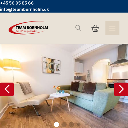
+45 56 95 85 66
info@teambornholm.dk
Søg