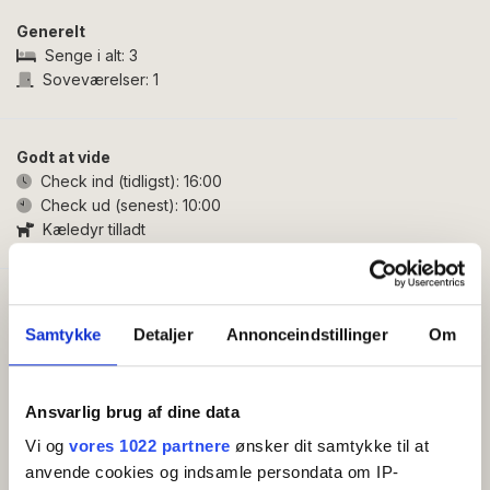
således:
Generelt
Entré i åben forbindelse med opholdsrum, som er
Senge i alt:
3
indrettet med veludstyret køkken, spiseplads, TV,
Soveværelser:
1
lænestol og behagelig sofa. Fra opholdsrummet er der
adgang til lejlighedens soveværelser. Det ene værelse
ligger i åben forbindelse med opholdsrummet, har en
Godt at vide
enkeltseng og afskærmes med et gardin. Det større
Check ind (tidligst):
16:00
soveværelse har to sovepladser og fungerer samtidig
Check ud (senest):
10:00
som gennemgang til lejlighedens badeværelse med
Kæledyr tilladt
bruseniche.
Du får adgang til lejligheden via den fælles gårdhave
Faciliteter
med figentræer, palmer og swimmingpool. Her har du
Gratis wifi
Samtykke
Detaljer
Annonceindstillinger
Om
også din egen terrasse med terrassemøbler, hvor du
Altan/terrasse
kan nyde dagens måltider eller en afslappende stund
TV
udendørs.
Køleskab
Ansvarlig brug af dine data
Kaffemaskine/elkedel
Vi og
vores 1022 partnere
ønsker dit samtykke til at
Køkken
anvende cookies og indsamle persondata om IP-