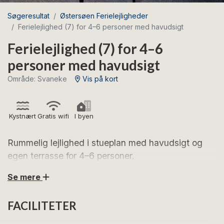
Søgeresultat
Østersøen Ferielejligheder
Ferielejlighed (7) for 4–6 personer med havudsigt
Ferielejlighed (7) for 4–6
personer med havudsigt
Område: Svaneke
Vis på kort
Kystnært
Gratis wifi
I byen
Rummelig lejlighed i stueplan med havudsigt og
egen terrasse for 4–6 personer.
Se mere
Glæd dig til afslappende feriedage i denne hyggelige
ferielejlighed i hjertet af Svaneke.
FACILITETER
Lejligheden er beliggende i stueplan og er indrettet