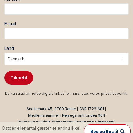
E-mail
Land
Tilmeld
Du kan altid afmelde dig via linket i e-mails. Læs vores
privatlivspolitik
.
Snellemark 45, 3700 Rønne | CVR 17261681 |
Medlemsnummer i Rejsegarantifonden 964
Produced by
Visit Technology Group
with
Citybreak™
Datoer eller antal gæster er endnu ikke
Information & Reservation System
Søg og Bestil