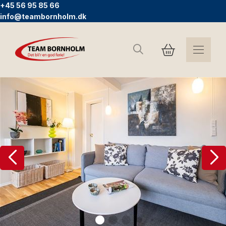
+45 56 95 85 66
info@teambornholm.dk
Søg