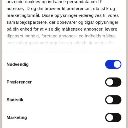
anvende cookies og indsamle persondata om IP-
Køkken
adresse, ID og din browser til præferencer, statistik og
marketingformål. Disse oplysninger videregives til vores
samarbejdspartnere, der opbevarer og tilgår oplysninger
på din enhed for at vise dig målrettede annoncer, levere
tilpasset indhold, foretage annonce- og indholdsmåling,
lave målgruppeundersøgelser og udvikle tjenester. Se
mere information under
indstillinger
og i vores
persondatapolitik. Du kan altid trække dit samtykke
Samtykkevalg
KORT
tilbage eller ændre indstillinger fra vores
Nødvendig
"Cookiedeklaration", eller ved at trykke på "Privacy
trigger" ikonet.
+
Præferencer
−
Hvis du tillader det, vil vi også gerne:
Indsamle præcise oplysninger om din placering,
Statistik
der kan være nøjagtig inden for få meter
Identificere din enhed baseret på en scanning af
Marketing
dens unikke karakteristika (fingerprinting)
Dine valg anvendes på hele websitet.