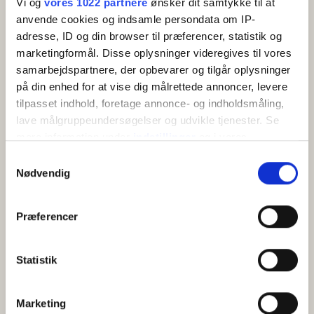
Vi og
vores 1022 partnere
ønsker dit samtykke til at
Køleskab
anvende cookies og indsamle persondata om IP-
Kaffemaskine/elkedel
Adresse:
Havnebryggen 5, lejlighed 6, 3740 Svaneke
adresse, ID og din browser til præferencer, statistik og
Køkken
marketingformål. Disse oplysninger videregives til vores
samarbejdspartnere, der opbevarer og tilgår oplysninger
på din enhed for at vise dig målrettede annoncer, levere
tilpasset indhold, foretage annonce- og indholdsmåling,
lave målgruppeundersøgelser og udvikle tjenester. Se
mere information under
indstillinger
og i vores
persondatapolitik. Du kan altid trække dit samtykke
Samtykkevalg
tilbage eller ændre indstillinger fra vores
Nødvendig
KORT
"Cookiedeklaration", eller ved at trykke på "Privacy
trigger" ikonet.
Præferencer
+
Hvis du tillader det, vil vi også gerne:
−
Indsamle præcise oplysninger om din placering,
Statistik
der kan være nøjagtig inden for få meter
Identificere din enhed baseret på en scanning af
Marketing
dens unikke karakteristika (fingerprinting)