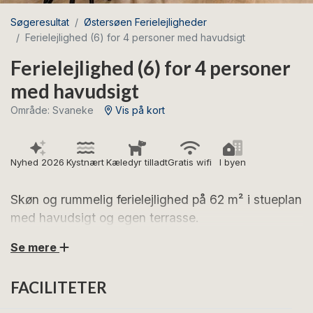
Søgeresultat
Østersøen Ferielejligheder
Ferielejlighed (6) for 4 personer med havudsigt
Ferielejlighed (6) for 4 personer
med havudsigt
Område: Svaneke
Vis på kort
Nyhed 2026
Kystnært
Kæledyr tilladt
Gratis wifi
I byen
Skøn og rummelig ferielejlighed på 62 m² i stueplan
med havudsigt og egen terrasse.
Se mere
Glæd jer til en skøn ferie i denne lyse og indbydende
ferielejlighed med flot udsigt over Svaneke Havn og
FACILITETER
Østersøen. Her bor I i hjertet af Svaneke med lige ved
havnen og tæt på torv, hyggelige butikker og gode