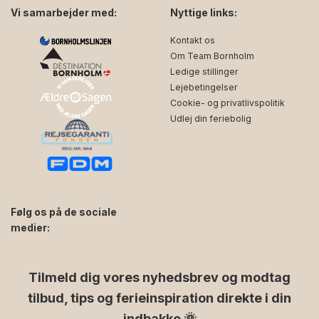
Vi samarbejder med:
Nyttige links:
Kontakt os
Om Team Bornholm
Ledige stillinger
Lejebetingelser
Cookie- og privatlivspolitik
Udlej din feriebolig
Følg os på de sociale
medier:
facebook
instagram
Tilmeld dig vores nyhedsbrev og modtag
tilbud, tips og ferieinspiration direkte i din
indbakke 🌞