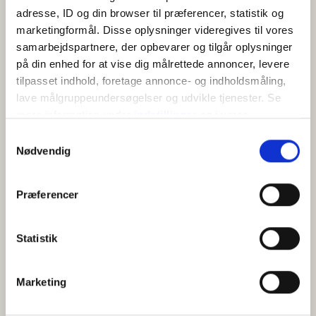
adresse, ID og din browser til præferencer, statistik og
marketingformål. Disse oplysninger videregives til vores
samarbejdspartnere, der opbevarer og tilgår oplysninger
på din enhed for at vise dig målrettede annoncer, levere
tilpasset indhold, foretage annonce- og indholdsmåling,
lave målgruppeundersøgelser og udvikle tjenester. Se
mere information under
indstillinger
og i vores
persondatapolitik. Du kan altid trække dit samtykke
KORT
Samtykkevalg
tilbage eller ændre indstillinger fra vores
Nødvendig
"Cookiedeklaration", eller ved at trykke på "Privacy
trigger" ikonet.
+
Præferencer
−
Hvis du tillader det, vil vi også gerne:
Indsamle præcise oplysninger om din placering,
Statistik
der kan være nøjagtig inden for få meter
Identificere din enhed baseret på en scanning af
Marketing
dens unikke karakteristika (fingerprinting)
Dine valg anvendes på hele websitet.