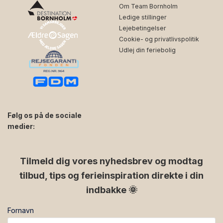
Om Team Bornholm
Ledige stillinger
Lejebetingelser
Cookie- og privatlivspolitik
Udlej din feriebolig
Følg os på de sociale
medier:
facebook
instagram
Tilmeld dig vores nyhedsbrev og modtag
tilbud, tips og ferieinspiration direkte i din
indbakke 🌞
Fornavn