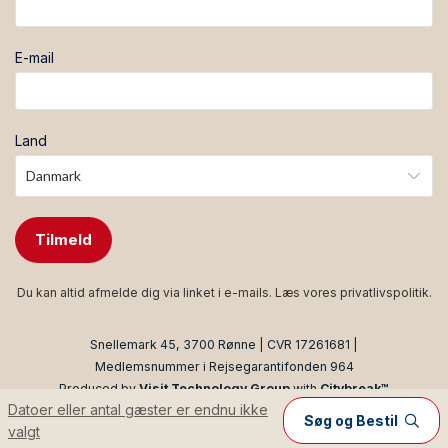
E-mail
Land
Tilmeld
Du kan altid afmelde dig via linket i e-mails. Læs vores
privatlivspolitik
.
Snellemark 45, 3700 Rønne | CVR 17261681 |
Medlemsnummer i Rejsegarantifonden 964
Produced by
Visit Technology Group
with
Citybreak™
Datoer eller antal gæster er endnu ikke
Information & Reservation System
Søg og Bestil
valgt