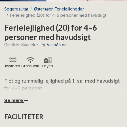
Søgeresultat
Østersøen Ferielejligheder
Ferielejlighed (20) for 4–6 personer med havudsigt
Ferielejlighed (20) for 4–6
personer med havudsigt
Område: Svaneke
Vis på kort
Kystnært
Gratis wifi
I byen
Flot og rummelig lejlighed på 1. sal med havudsigt
for 4–6 personer.
Se mere
Glæd dig til dejlige feriedage i denne hyggelige
ferielejlighed i hjertet af Svaneke.
FACILITETER
Lejligheden er beliggende på 1. sal og er indrettet