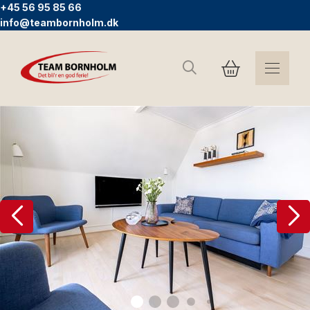
+45 56 95 85 66
info@teambornholm.dk
Søg