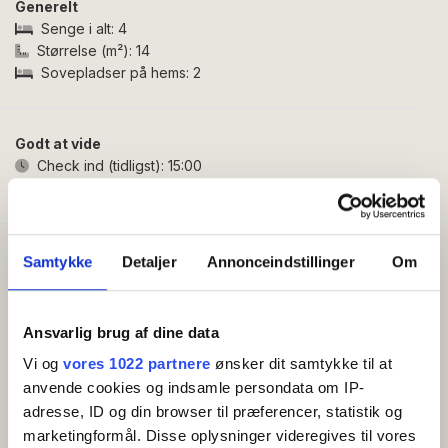
Generelt
håndvask, to kogeplader, køleskab (uden frost),
Senge i alt:
4
brødrister, elkedel og køkkenservice til seks personer.
Størrelse (m²):
14
Ved køkkenet er også en praktisk spiseplads til fem
Sovepladser på hems:
2
personer. I den ene ende af hytten finder du
soveafdelingen med en enkeltseng og en dobbeltseng.
Fra denne ende af hytten er der desuden adgang til en
Godt at vide
hyggelig hems med to senge, som er bedst egnet til
Check ind (tidligst):
15:00
børn og teenagere. Hytten opvarmes med elvarme.
Check ud (senest):
10:00
Udendørs har hytten to terrasser – en træterrasse
foran og en fliseterrasse bagved – begge med
Faciliteter
Samtykke
Detaljer
Annonceindstillinger
Om
terrassemøbler. Det giver gode muligheder for at følge
Altan/terrasse
solen dagen igennem og nyde dagens måltider
Køleskab
udendørs.
Kaffemaskine/elkedel
Ansvarlig brug af dine data
Vi og
vores 1022 partnere
ønsker dit samtykke til at
Toilet og bad
anvende cookies og indsamle persondata om IP-
I den nærliggende centerbygning finder du toilet- og
adresse, ID og din browser til præferencer, statistik og
badefaciliteter samt et veludstyret fælleskøkken med
marketingformål. Disse oplysninger videregives til vores
frysemuligheder. Badefaciliteterne er aflukkede, så du