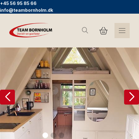
+45 56 95 85 66
info@teambornholm.dk
Søg