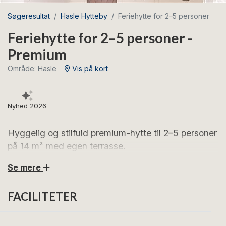
Søgeresultat
Hasle Hytteby
Feriehytte for 2–5 personer
Feriehytte for 2–5 personer -
Premium
Område: Hasle
Vis på kort
Nyhed 2026
Hyggelig og stilfuld premium-hytte til 2–5 personer
på 14 m² med egen terrasse.
Se mere
Premium-hytten er nyrenoveret med fokus på en
smart og funktionel planløsning, der giver
FACILITETER
fornemmelsen af ekstra plads.
Hytten har et nyere, veludstyret tekøkken med