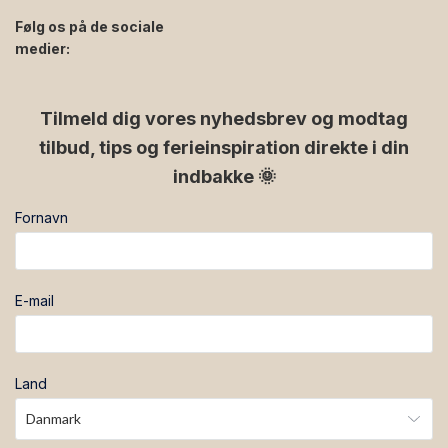
Følg os på de sociale
medier:
facebook
instagram
Tilmeld dig vores nyhedsbrev og modtag
tilbud, tips og ferieinspiration direkte i din
indbakke 🌞
Fornavn
E-mail
Land