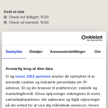
med plads til fire. Hytten opvarmes med elvarme. Der
er fire senge i hytten, alle med en længde på 1,90
Godt at vide
meter.
Check ind (tidligst):
15:00
Check ud (senest):
10:00
Hytten har en træterrasse med havemøbler, hvor du
kan nyde solen og frisk luft.
Faciliteter
Toilet og bad
Altan/terrasse
I den nærliggende centerbygning finder du toilet- og
Køleskab
Samtykke
Detaljer
Annonceindstillinger
Om
badefaciliteter samt et veludstyret fælleskøkken med
Kaffemaskine/elkedel
frysemuligheder. Badefaciliteterne er aflukkede, så du
kan bade privat, og har du små børn med, er der et
Ansvarlig brug af dine data
separat baderum til familier.
Vi og
vores 1022 partnere
ønsker dit samtykke til at
anvende cookies og indsamle persondata om IP-
adresse, ID og din browser til præferencer, statistik og
marketingformål. Disse oplysninger videregives til vores
samarbejdspartnere, der opbevarer og tilgår oplysninger
KORT
på din enhed for at vise dig målrettede annoncer, levere