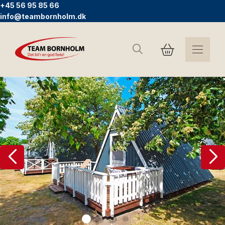
+45 56 95 85 66
info@teambornholm.dk
Søg