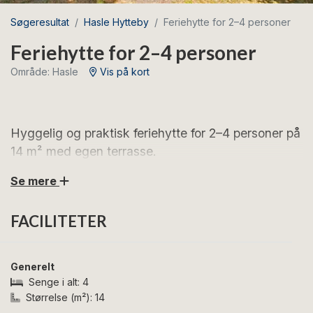
Søgeresultat
Hasle Hytteby
Feriehytte for 2–4 personer
Feriehytte for 2–4 personer
Område: Hasle
Vis på kort
Hyggelig og praktisk feriehytte for 2–4 personer på
14 m² med egen terrasse.
Se mere
På trods af hyttens kompakte størrelse føles den
rummelig takket være en funktionel og gennemtænkt
FACILITETER
indretning.
Hytten har et lille, men godt udstyret tekøkken med
Generelt
håndvask med koldt vand, to kogeplader, køleskab
Senge i alt:
4
(uden frost), elkedel og køkkenservice til fire personer.
Størrelse (m²):
14
I den ene ende af hytten finder du et fold-ud spisebord