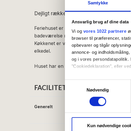
Samtykke
Dejligt rækkehus på 45 m² med egen terr
Ansvarlig brug af dine data
Feriehuset er indrettet således: Entré, 2 s
Vi og
vores 1022 partnere
øn
badeværelse med bad og toilet, kombinere
browser til præferencer, stat
Køkkenet er veludstyret med bl.a. køleskab 
opbevarer og tilgår oplysning
elkedel.
annonce- og indholdsmåling,
og i vores persondatapolitik. 
Huset har en delvist overdækket terrasse 
"Cookiedeklaration", eller ved
Hvis du tillader det, vil vi og
Samtykkevalg
FACILITETER
Indsamle præcise oply
Nødvendig
Identificere din enhed
Dine valg anvendes på hele w
Generelt
Senge i alt:
4
Soveværelser:
2
Vi bruger cookies til at tilpas
vores trafik. Vi deler også 
Kun nødvendige cook