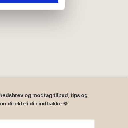
e oplysninger, du har givet
hedsbrev og modtag tilbud, tips og
ion direkte i din indbakke 🌞