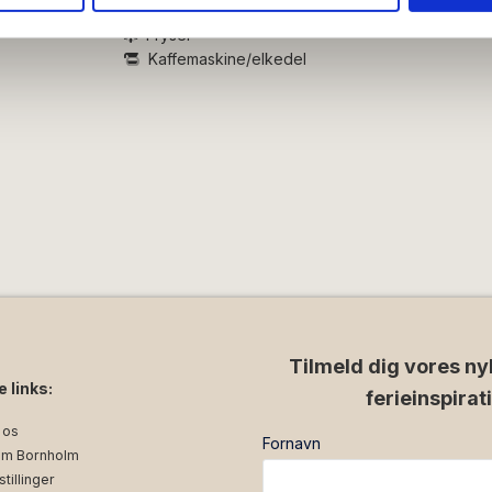
ysepartnere. Vores partnere kan kombinere disse data med andr
Altan/terrasse
et fra din brug af deres tjenester.
Fryser
Kaffemaskine/elkedel
Tilmeld dig vores ny
e links:
ferieinspirat
 os
Fornavn
m Bornholm
tillinger