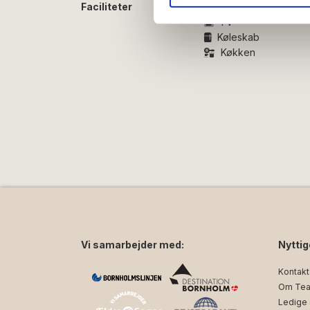
annonceringspartnere og anal
Faciliteter
Gratis wifi
dem, eller som de har indsaml
TV
Køleskab
Køkken
Vi samarbejder med:
Nyttig
Kontakt
Om Tea
Ledige s