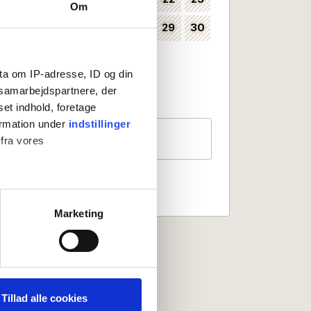
Om
24
25
26
27
28
29
30
35
31
36
ta om IP-adresse, ID og din
Kan vælges som ankomstdag
s samarbejdspartnere, der
Ankomst ikke mulig
set indhold, foretage
ormation under
indstillinger
Gæster
 fra vores
2 personer
ter
Marketing
ting)
 medier og til at analysere
nden for sociale medier,
Tillad alle cookies