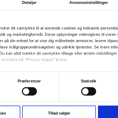
Detaljer
Annonceindstillinger
asse til 4 personer
oveværelser med hver 2 senge,
sker dit samtykke til at anvende cookies og indsamle personda
t stue- og opholdsrum med TV.
istik og marketingformål. Disse oplysninger videregives til vore
med lille frostboks, kaffemaskine og
er på din enhed for at vise dig målrettede annoncer, levere tilpas
 lave målgruppeundersøgelser og udvikle tjenester. Se mere inf
Du kan altid trække dit samtykke tilbage eller ændre indstillinger
med havemøbler.
 at trykke på "Privacy trigger" ikonet.
så gerne:
sninger om din placering, der kan være nøjagtig inden for få me
Præferencer
Statistik
 baseret på en scanning af dens unikke karakteristika (fingerprin
ebsitet.
Størrelse (m²):
45
se vores indhold og annoncer, til at vise dig funktioner til sociale
oplysninger om din brug af vores hjemmeside med vores partnere i
ies
Tillad valgte