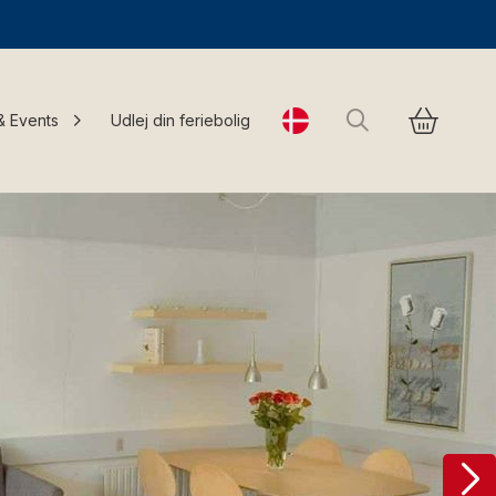
Søg
& Events
Udlej din feriebolig
Change language