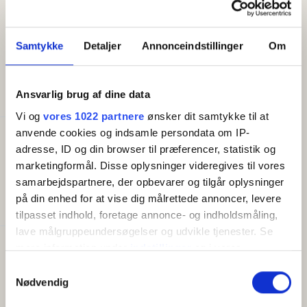
Huset har en delvist overdækket terrasse med
havemøbler.
Samtykke
Detaljer
Annonceindstillinger
Om
FACILITETER
Ansvarlig brug af dine data
Vi og
vores 1022 partnere
ønsker dit samtykke til at
anvende cookies og indsamle persondata om IP-
Generelt
adresse, ID og din browser til præferencer, statistik og
Senge i alt:
4
marketingformål. Disse oplysninger videregives til vores
Størrelse (m²):
45
samarbejdspartnere, der opbevarer og tilgår oplysninger
Soveværelser:
2
på din enhed for at vise dig målrettede annoncer, levere
Sovepladser på sovesofa:
1
tilpasset indhold, foretage annonce- og indholdsmåling,
lave målgruppeundersøgelser og udvikle tjenester. Se
mere information under
indstillinger
og i vores
Faciliteter
persondatapolitik. Du kan altid trække dit samtykke
Gratis wifi
Samtykkevalg
Altan/terrasse
tilbage eller ændre indstillinger fra vores
Nødvendig
TV
"Cookiedeklaration", eller ved at trykke på "Privacy