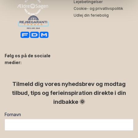
Lejebetingelser
Cookie- og privatlivspolitik
Udlej din feriebolig
Følg os på de sociale
medier:
facebook
instagram
Tilmeld dig vores nyhedsbrev og modtag
tilbud, tips og ferieinspiration direkte i din
indbakke 🌞
Fornavn