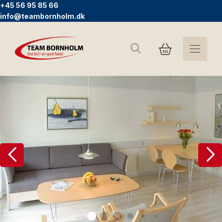
+45 56 95 85 66
info@teambornholm.dk
Søg