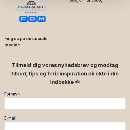
Udlej din feriebolig
Følg os på de sociale
medier:
facebook
instagram
Tilmeld dig vores nyhedsbrev og modtag
tilbud, tips og ferieinspiration direkte i din
indbakke 🌞
Fornavn
E-mail