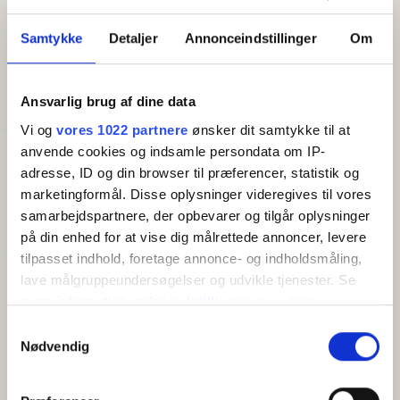
Huset har en delvist overdækket terrasse med
havemøbler.
Samtykke
Detaljer
Annonceindstillinger
Om
FACILITETER
Ansvarlig brug af dine data
Vi og
vores 1022 partnere
ønsker dit samtykke til at
anvende cookies og indsamle persondata om IP-
Generelt
adresse, ID og din browser til præferencer, statistik og
Senge i alt:
4
marketingformål. Disse oplysninger videregives til vores
Størrelse (m²):
45
samarbejdspartnere, der opbevarer og tilgår oplysninger
Soveværelser:
2
på din enhed for at vise dig målrettede annoncer, levere
tilpasset indhold, foretage annonce- og indholdsmåling,
lave målgruppeundersøgelser og udvikle tjenester. Se
Faciliteter
mere information under
indstillinger
og i vores
Gratis wifi
Altan/terrasse
persondatapolitik. Du kan altid trække dit samtykke
Samtykkevalg
TV
tilbage eller ændre indstillinger fra vores
Nødvendig
Fryser
"Cookiedeklaration", eller ved at trykke på "Privacy
Køleskab
trigger" ikonet.