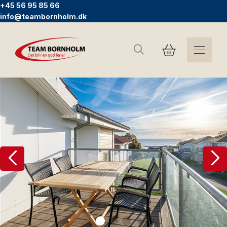
+45 56 95 85 66
info@teambornholm.dk
Søg