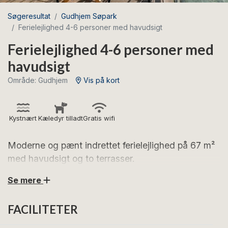
Søgeresultat
Gudhjem Søpark
Ferielejlighed 4-6 personer med havudsigt
Ferielejlighed 4-6 personer med
havudsigt
Område: Gudhjem
Vis på kort
Kystnært
Kæledyr tilladt
Gratis wifi
Moderne og pænt indrettet ferielejlighed på 67 m²
med havudsigt og to terrasser.
Se mere
Glæd dig til skønne feriedage i denne rummelige og
flotte ferielejlighed for 4-6 personer - med havudsigt
FACILITETER
og to terrasser, så du har god mulighed for sol en stor
del af dagen.