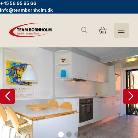
+45 56 95 85 66
info@teambornholm.dk
Søg