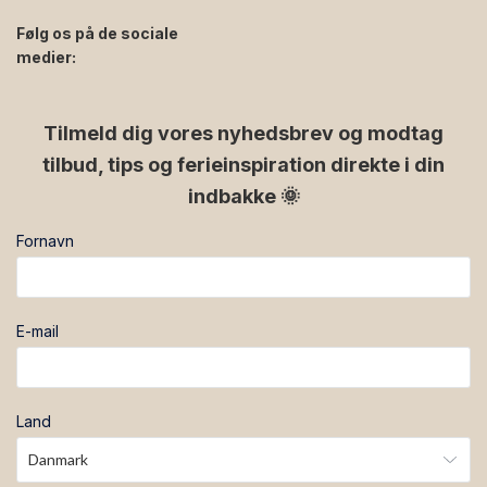
Følg os på de sociale
medier:
facebook
instagram
Tilmeld dig vores nyhedsbrev og modtag
tilbud, tips og ferieinspiration direkte i din
indbakke 🌞
Fornavn
E-mail
Land