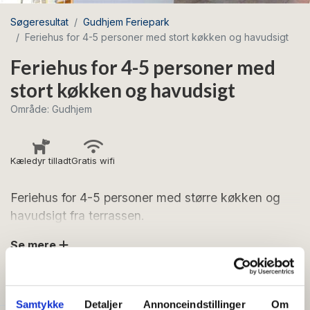
Søgeresultat
Gudhjem Feriepark
Feriehus for 4-5 personer med stort køkken og havudsigt
Feriehus for 4-5 personer med
stort køkken og havudsigt
Område: Gudhjem
Kæledyr tilladt
Gratis wifi
Feriehus for 4-5 personer med større køkken og
havudsigt fra terrassen.
Se mere
Feriehuset er indrettet således:
Entré, badeværelse med bruseafsnit og wc, køkken
FACILITETER
med blandt andet kaffemaskine og elkedel, kombineret
opholds- og spisestue med sofa og tv. Fra stuen er der
Samtykke
Detaljer
Annonceindstillinger
Om