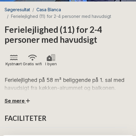
Søgeresultat
Casa Blanca
Ferielejlighed (11) for 2-4 personer med havudsigt
Ferielejlighed (11) for 2-4
personer med havudsigt
Kystnært
Gratis wifi
I byen
Ferielejlighed på 58 m² beliggende på 1. sal med
havudsigt fra køkken-alrummet og balkonen.
Se mere
Ferielejlighed 11 på Casa Blanca er en lys ende-
ferielejlighed på 58 m², som er beliggende på 1. sal.
FACILITETER
Lejligheden, der er indrettet for 2-4 personer, består
af stor stue med TV og sovesofa (2 sovepladser) i