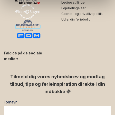
Ledige stillinger
Lejebetingelser
Cookie- og privatlivspolitik
Udlej din feriebolig
Følg os på de sociale
medier:
facebook
instagram
Tilmeld dig vores nyhedsbrev og modtag
tilbud, tips og ferieinspiration direkte i din
indbakke 🌞
Fornavn