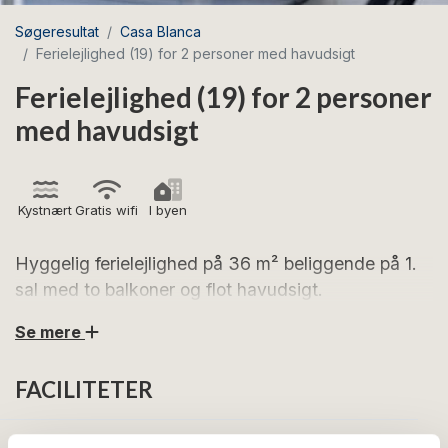
Søgeresultat
Casa Blanca
Ferielejlighed (19) for 2 personer med havudsigt
Ferielejlighed (19) for 2 personer
med havudsigt
Kystnært
Gratis wifi
I byen
Hyggelig ferielejlighed på 36 m² beliggende på 1.
sal med to balkoner og flot havudsigt.
Se mere
Glæd jer til skønne feriedage i denne charmerende
ferielejlighed midt i Gudhjems hyggelige gader. Her bor
FACILITETER
I højt placeret i byen med en dejlig udsigt over de røde
tegltage, kirken og Østersøen, samtidig med at I har
kort afstand til Gudhjems mange specialbutikker,