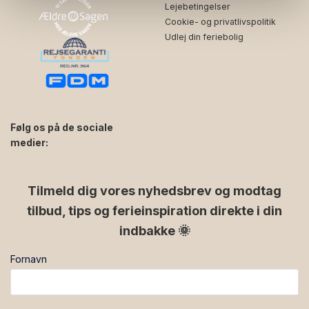
tørretumbler
Lejebetingelser
• Afstand til havet: 300 meter (200 meter til havnen).
Cookie- og privatlivspolitik
• Afstand til centrum i Gudhjem: 50 meter.
Udlej din feriebolig
• Husdyr: Det er ikke tilladt at medbringe husdyr i
denne lejlighed.
• Røg: Lejligheden er røgfri.
Følg os på de sociale
medier:
facebook
instagram
Tilmeld dig vores nyhedsbrev og modtag
tilbud, tips og ferieinspiration direkte i din
indbakke 🌞
Fornavn