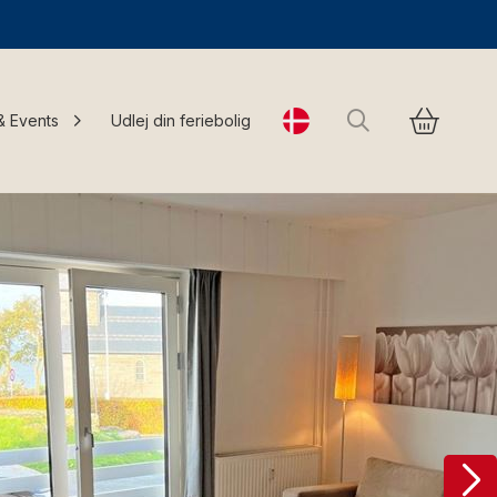
Søg
& Events
Udlej din feriebolig
Change language