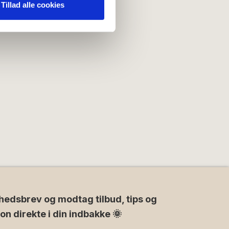
nden for sociale medier,
Tillad alle cookies
e oplysninger, du har givet
hedsbrev og modtag tilbud, tips og
ion direkte i din indbakke 🌞