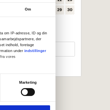
Om
24
25
26
27
28
29
30
35
31
36
Kan vælges som ankomstdag
ta om IP-adresse, ID og din
Ankomst ikke mulig
s samarbejdspartnere, der
set indhold, foretage
Gæster
ormation under
indstillinger
2 personer
 fra vores
ter
Marketing
ting)
 medier og til at analysere