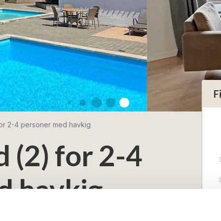
F
 for 2-4 personer med havkig
d (2) for 2-4
d havkig