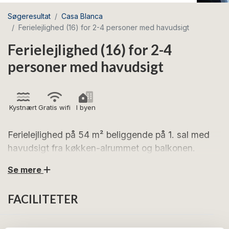
Søgeresultat
Casa Blanca
Ferielejlighed (16) for 2-4 personer med havudsigt
Ferielejlighed (16) for 2-4
personer med havudsigt
Kystnært
Gratis wifi
I byen
Ferielejlighed på 54 m² beliggende på 1. sal med
havudsigt fra køkken-alrummet og balkonen.
Se mere
Ferielejlighed 16 på Casa Blanca er en lys og moderne
ferielejlighed på 54 m², som er beliggende på 1. sal.
FACILITETER
Lejligheden, der er indrettet for 2-4 personer, består
af stor stue med TV, lænestole og sovesofa (2