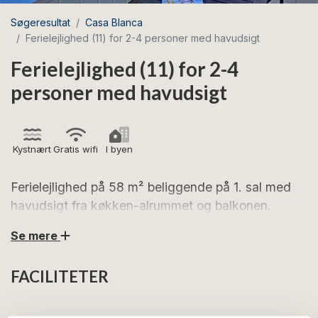
Søgeresultat
Casa Blanca
Ferielejlighed (11) for 2-4 personer med havudsigt
Ferielejlighed (11) for 2-4
personer med havudsigt
Kystnært
Gratis wifi
I byen
Ferielejlighed på 58 m² beliggende på 1. sal med
havudsigt fra køkken-alrummet og balkonen.
Se mere
Ferielejlighed 11 på Casa Blanca er en lys ende-
ferielejlighed på 58 m², som er beliggende på 1. sal.
FACILITETER
Lejligheden, der er indrettet for 2-4 personer, består
af stor stue med TV og sovesofa (2 sovepladser) i