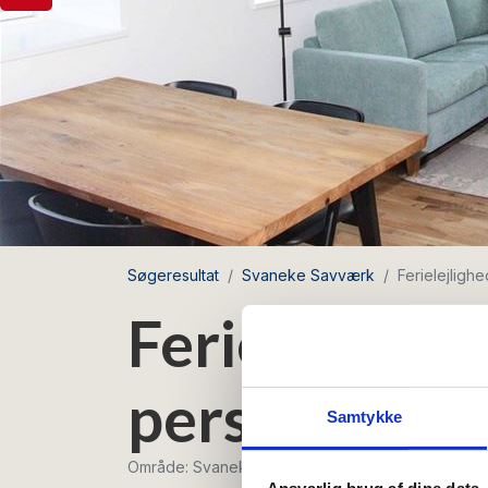
Søgeresultat
Svaneke Savværk
Ferielejligh
Ferielejlighe
personer
Samtykke
Område: Svaneke
Ansvarlig brug af dine data