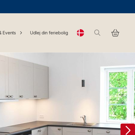
Søg
& Events
Udlej din feriebolig
Change language