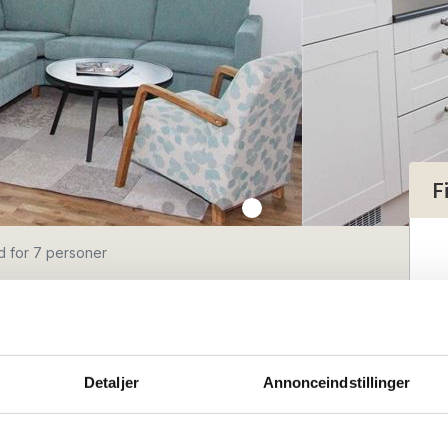
F
ed for 7 personer
d for 7
Detaljer
Annonceindstillinger