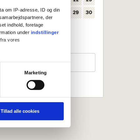
ta om IP-adresse, ID og din
24
25
26
27
28
29
30
35
s samarbejdspartnere, der
set indhold, foretage
31
36
ormation under
indstillinger
Kan vælges som ankomstdag
 fra vores
Ankomst ikke mulig
Gæster
2 personer
ter
Marketing
ting)
 medier og til at analysere
nden for sociale medier,
Tillad alle cookies
e oplysninger, du har givet