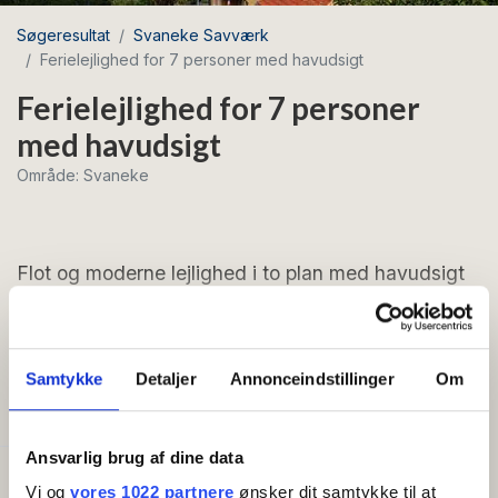
Søgeresultat
Svaneke Savværk
Ferielejlighed for 7 personer med havudsigt
Ferielejlighed for 7 personer
med havudsigt
Område: Svaneke
Flot og moderne lejlighed i to plan med havudsigt
på 105 m2.
Se mere
Lejlighed beliggende i 2 plan (1. og 2. sal). 1. sal er
Samtykke
Detaljer
Annonceindstillinger
Om
indrettet med entré, badeværelse, stor stue med tv og
FACILITETER
sofaarrangement, stort køkken og spiseplads. Fra 1.
sal er der opgang til 2. sal, hvor der er tre dejlige
Ansvarlig brug af dine data
soveværelser. I hvert soveværelse er der en
Generelt
dobbeltseng, og i det ene soveværelse er der
Vi og
vores 1022 partnere
ønsker dit samtykke til at