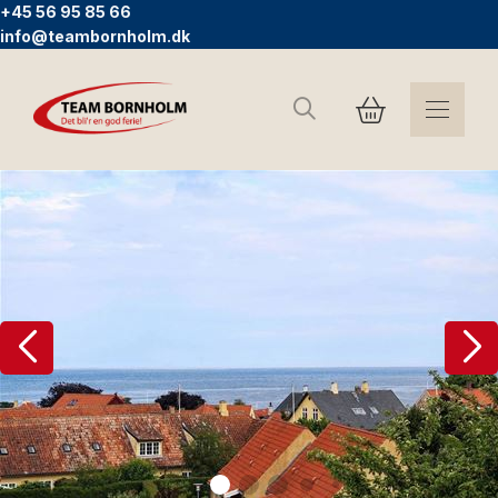
+45 56 95 85 66
info@teambornholm.dk
Søg