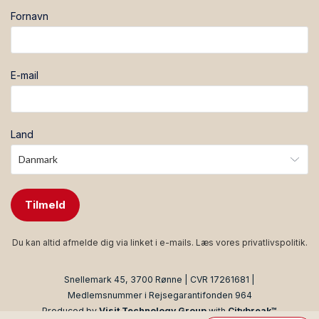
* Slutrengøring, vand- og elforbrug: Såvel rengøring
Fornavn
som vand- og elforbrug er inkluderet i din lejepris
* Senge-/madrasstørrelse
* Lejlighed for 7 personer
* Værelse 1: 1 dobbeltseng 200 x 180 cm
E-mail
* Værelse 2: 1 dobbeltseng 200 x 160 cm
* Værelse 3: 2 enkeltsenge 200 x 80 cm og 1
enkeltseng 200 x 90 cm
Land
Tilmeld
Du kan altid afmelde dig via linket i e-mails. Læs vores
privatlivspolitik
.
Snellemark 45, 3700 Rønne | CVR 17261681 |
Medlemsnummer i Rejsegarantifonden 964
Produced by
Visit Technology Group
with
Citybreak™