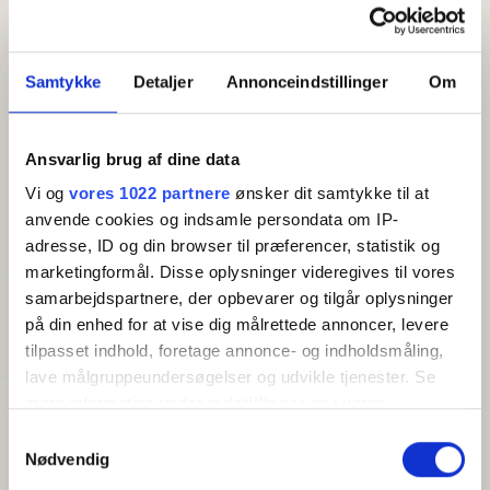
kaffemaskine og elkogekedel. Lukket solgård/terrasse
med havemøbler.
Samtykke
Detaljer
Annonceindstillinger
Om
Bemærk,
at boligerne i Storløkke Feriepark er ejet og
indrettet af forskellige ejere, og at indretningen derfor
Ansvarlig brug af dine data
kan variere. Billederne er vejledende.
Vi og
vores 1022 partnere
ønsker dit samtykke til at
anvende cookies og indsamle persondata om IP-
FACILITETER
adresse, ID og din browser til præferencer, statistik og
marketingformål. Disse oplysninger videregives til vores
samarbejdspartnere, der opbevarer og tilgår oplysninger
Generelt
på din enhed for at vise dig målrettede annoncer, levere
Senge i alt:
4
tilpasset indhold, foretage annonce- og indholdsmåling,
lave målgruppeundersøgelser og udvikle tjenester. Se
mere information under
indstillinger
og i vores
Faciliteter
persondatapolitik. Du kan altid trække dit samtykke
Samtykkevalg
Gratis wifi
tilbage eller ændre indstillinger fra vores
Nødvendig
Opvaskemaskine
"Cookiedeklaration", eller ved at trykke på "Privacy
Altan/terrasse