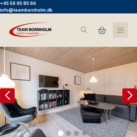
+45 56 95 85 66
info@teambornholm.dk
Søg