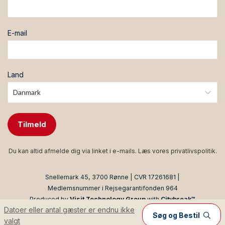
E-mail
Land
Tilmeld
Du kan altid afmelde dig via linket i e-mails. Læs vores
privatlivspolitik
.
Snellemark 45, 3700 Rønne | CVR 17261681 |
Medlemsnummer i Rejsegarantifonden 964
Produced by
Visit Technology Group
with
Citybreak™
Datoer eller antal gæster er endnu ikke
Information & Reservation System
Søg og Bestil
valgt