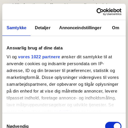
med lille frostbox, kaffemaskine og elkogekedel.
Lukket solgård/terrasse med havemøbler.
Bemærk,
at boligerne i Storløkke Feriepark er ejet og
Samtykke
Detaljer
Annonceindstillinger
Om
indrettet af forskellige ejere, og at indretningen derfor
kan variere. Billederne er vejledende.
Ansvarlig brug af dine data
Vi og
vores 1022 partnere
ønsker dit samtykke til at
FACILITETER
anvende cookies og indsamle persondata om IP-
adresse, ID og din browser til præferencer, statistik og
marketingformål. Disse oplysninger videregives til vores
Generelt
samarbejdspartnere, der opbevarer og tilgår oplysninger
Senge i alt:
2
på din enhed for at vise dig målrettede annoncer, levere
tilpasset indhold, foretage annonce- og indholdsmåling,
lave målgruppeundersøgelser og udvikle tjenester. Se
Faciliteter
mere information under
indstillinger
og i vores
Gratis wifi
persondatapolitik. Du kan altid trække dit samtykke
Samtykkevalg
Opvaskemaskine
tilbage eller ændre indstillinger fra vores
Nødvendig
Altan/terrasse