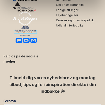
Om Team Bornholm
Ledige stillinger
Lejebetingelser
Cookie- og privatlivspolitik
Udlej din feriebolig
Følg os på de sociale
medier:
facebook
instagram
Tilmeld dig vores nyhedsbrev og modtag
tilbud, tips og ferieinspiration direkte i din
indbakke 🌞
Fornavn