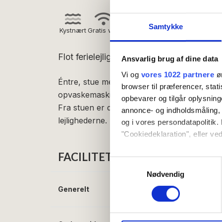
Samtykke
Kystnært
Gratis wifi
Grill
Flot ferielejlighed indrettet af den born
Ansvarlig brug af dine data
Vi og
vores 1022 partnere
øn
Éntre, stue med sovesofa (2 sovepladser), 
browser til præferencer, stat
opvaskemaskine, soveværelse med dobbelts
opbevarer og tilgår oplysning
Fra stuen er der udgang til balkon eller terr
annonce- og indholdsmåling,
lejlighederne. Lejlighederne er mellem 44 o
og i vores persondatapolitik. 
"Cookiedeklaration", eller ved
FACILITETER
Hvis du tillader det, vil vi og
Samtykkevalg
Indsamle præcise oply
Nødvendig
Identificere din enhed
Generelt
Senge i alt:
2
Dine valg anvendes på hele w
Vi bruger cookies til at tilpas