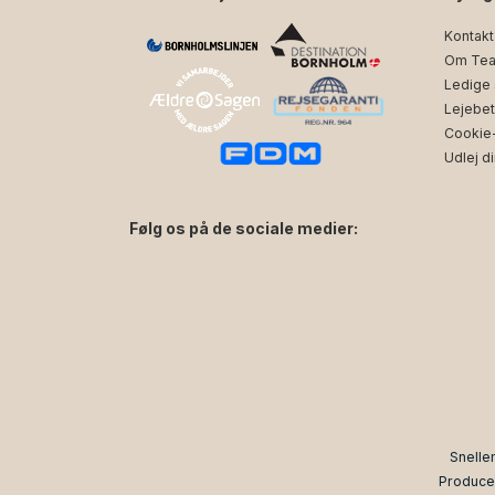
Kontakt
Om Tea
Ledige s
Lejebet
Cookie- 
Udlej di
Følg os på de sociale medier:
facebook
instagram
Snelle
Produce