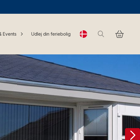
Søg
& Events
Udlej din feriebolig
Change language