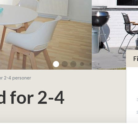
F
for 2-4 personer
d for 2-4