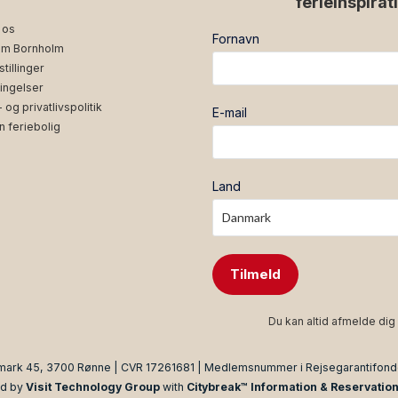
ferieinspirat
 os
Fornavn
m Bornholm
tillinger
ingelser
og privatlivspolitik
E-mail
n feriebolig
Land
Tilmeld
Du kan altid afmelde dig 
mark 45, 3700 Rønne | CVR 17261681 | Medlemsnummer i Rejsegarantifon
d by
Visit Technology Group
with
Citybreak™ Information & Reservatio