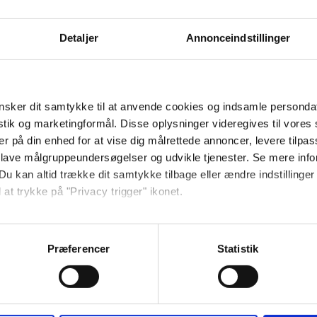
Detaljer
Annonceindstillinger
holmske designer Pernille Bülow.
sker dit samtykke til at anvende cookies og indsamle personda
stort og veludstyret køkken med
istik og marketingformål. Disse oplysninger videregives til vore
eng (2 sovepladser) og badeværelse.
er på din enhed for at vise dig målrettede annoncer, levere tilpas
asse. Der er fjernsyn samt egen grill i alle
 lave målgruppeundersøgelser og udvikle tjenester. Se mere inf
g 50 m2.
Du kan altid trække dit samtykke tilbage eller ændre indstillinger
 at trykke på "Privacy trigger" ikonet.
så gerne:
sninger om din placering, der kan være nøjagtig inden for få me
Præferencer
Statistik
 baseret på en scanning af dens unikke karakteristika (fingerprin
ebsitet.
se vores indhold og annoncer, til at vise dig funktioner til sociale