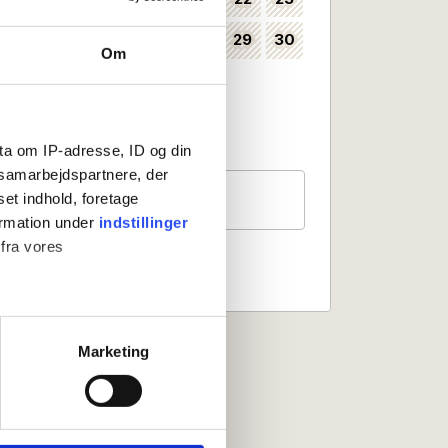
24
25
26
27
28
29
30
35
Om
31
36
Kan vælges som ankomstdag
Ankomst ikke mulig
ta om IP-adresse, ID og din
s samarbejdspartnere, der
Gæster
set indhold, foretage
2 personer
ormation under
indstillinger
 fra vores
ter
Marketing
ting)
 medier og til at analysere