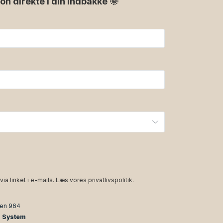
ion direkte i din indbakke 🌞
via linket i e-mails. Læs vores
privatlivspolitik
.
den 964
n System