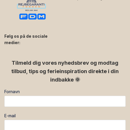
Følg os på de sociale
medier:
facebook
instagram
Tilmeld dig vores nyhedsbrev og modtag
tilbud, tips og ferieinspiration direkte i din
indbakke 🌞
Fornavn
E-mail