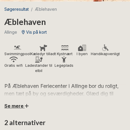
Søgeresultat
Æblehaven
Æblehaven
Allinge
Vis på kort
Swimmingpool
Kæledyr tilladt
Kystnært
I byen
Handikapvenligt
Gratis wifi
Ladestander til
Legeplads
elbil
På Æblehaven Feriecenter i Allinge bor du roligt,
men tæt på by og seværdigheder. Glæd dig til
swimmingpool med tilhørende børnepool,
Se mere
legeplads, hoppepude og dejlige feriehuse.
2 alternativer
Æblehaven er idyllisk beliggende i en tidligere