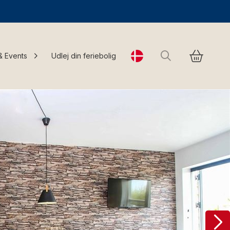
Søg
& Events
Udlej din feriebolig
Change language