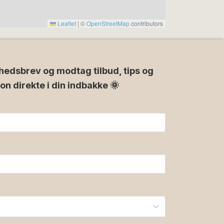
Leaflet
|
©
OpenStreetMap
contributors
hedsbrev og modtag tilbud, tips og
ion direkte i din indbakke 🌞