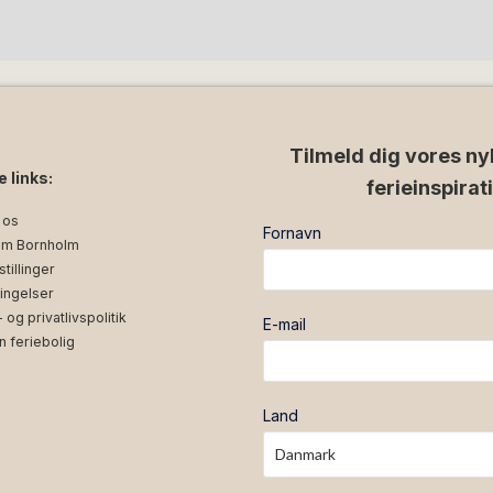
Tilmeld dig vores ny
e links:
ferieinspirat
 os
Fornavn
m Bornholm
tillinger
ingelser
og privatlivspolitik
E-mail
n feriebolig
Land