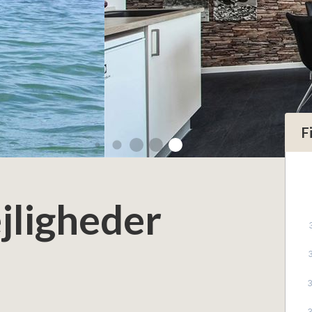
F
ejligheder