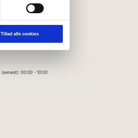
ting)
 medier og til at analysere
nden for sociale medier,
Tillad alle cookies
e oplysninger, du har givet
(senest):
00:00 - 10:00