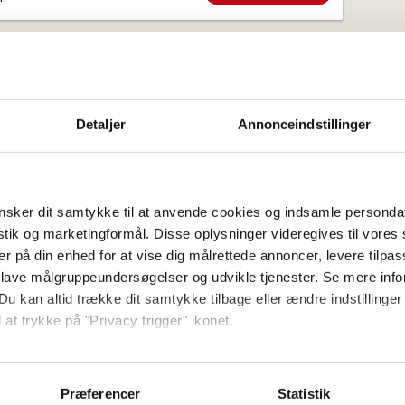
tilbyder ferieboliger, hvor hund/kat er
 du huske at angive dette, når du bestiller
r tilladt er begrænset, kan de være
4 personer
 ledige. Skulle det være tilfældet for din
n bestilling.
ejlighed på 36 m2 med egen
Detaljer
Annonceindstillinger
sse, beliggende blot 400
Vis
fi
sker dit samtykke til at anvende cookies og indsamle personda
istik og marketingformål. Disse oplysninger videregives til vore
er på din enhed for at vise dig målrettede annoncer, levere tilpas
11 personer
 lave målgruppeundersøgelser og udvikle tjenester. Se mere inf
Du kan altid trække dit samtykke tilbage eller ændre indstillinger
ejlighed på 140 m2 med egen
 at trykke på "Privacy trigger" ikonet.
sse, beliggende blot 400
så gerne:
Vis
sninger om din placering, der kan være nøjagtig inden for få me
fi
Præferencer
Statistik