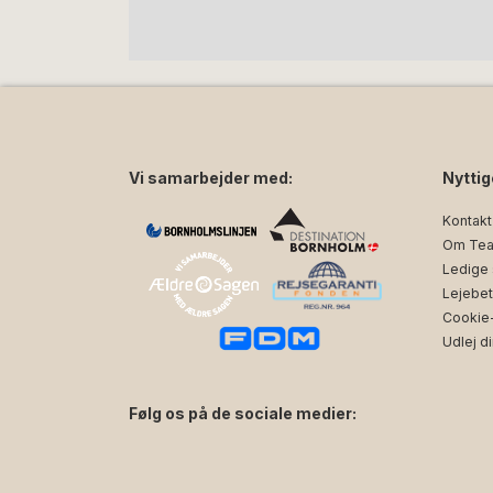
Vi samarbejder med:
Nyttig
Kontakt
Om Tea
Ledige s
Lejebet
Cookie- 
Udlej di
Følg os på de sociale medier:
facebook
instagram