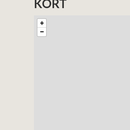
KORT
+
−