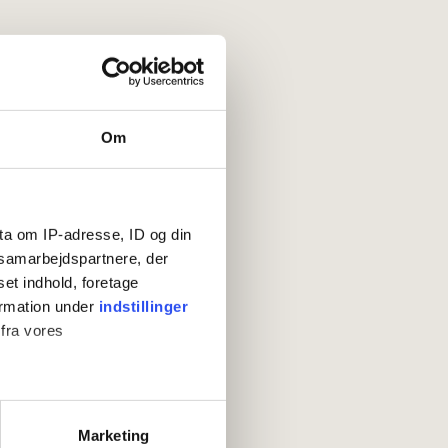
Om
ta om IP-adresse, ID og din
s samarbejdspartnere, der
set indhold, foretage
ormation under
indstillinger
 fra vores
ter
Marketing