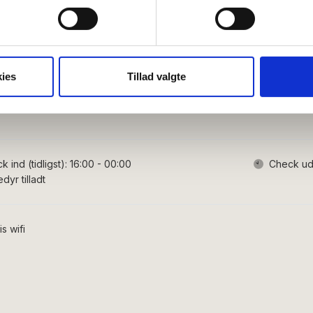
 baseret på en scanning af dens unikke karakteristika (fingerprin
ebsitet.
se vores indhold og annoncer, til at vise dig funktioner til sociale
oplysninger om din brug af vores hjemmeside med vores partnere i
ies
Tillad valgte
ysepartnere. Vores partnere kan kombinere disse data med andr
et fra din brug af deres tjenester.
 ind (tidligst):
16:00 - 00:00
Check ud 
dyr tilladt
is wifi