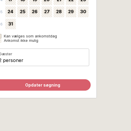
24
25
26
27
28
29
30
35
31
36
Kan vælges som ankomstdag
Ankomst ikke mulig
Gæster
2 personer
Opdater søgning