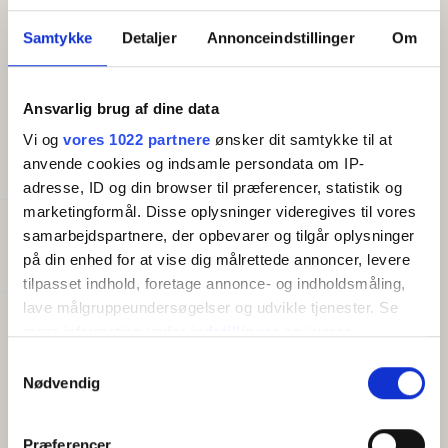
havudsigt, har dobbeltseng, spisebord og tv. Fra
Samtykke
Detaljer
Annonceindstillinger
Om
opholdsrummet er der udgang til egen terrasse med
havudsigt. Der er også terrasse ved indgangspartiet,
således at du har såvel morgen- som aftensol.
Ansvarlig brug af dine data
Vi og
vores 1022 partnere
ønsker dit samtykke til at
anvende cookies og indsamle persondata om IP-
FACILITETER
adresse, ID og din browser til præferencer, statistik og
marketingformål. Disse oplysninger videregives til vores
Generelt
samarbejdspartnere, der opbevarer og tilgår oplysninger
Senge i alt:
2
på din enhed for at vise dig målrettede annoncer, levere
tilpasset indhold, foretage annonce- og indholdsmåling,
lave målgruppeundersøgelser og udvikle tjenester. Se
Faciliteter
mere information under
indstillinger
og i vores
Gratis wifi
persondatapolitik. Du kan altid trække dit samtykke
Samtykkevalg
Altan/terrasse
tilbage eller ændre indstillinger fra vores
Nødvendig
TV
"Cookiedeklaration", eller ved at trykke på "Privacy
Køleskab
trigger" ikonet.
Kaffemaskine/elkedel
Præferencer