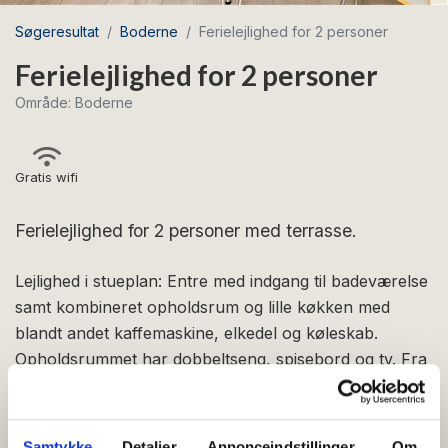
Søgeresultat
Boderne
Ferielejlighed for 2 personer
Ferielejlighed for 2 personer
Område: Boderne
Gratis wifi
Ferielejlighed for 2 personer med terrasse.
Lejlighed i stueplan: Entre med indgang til badeværelse
samt kombineret opholdsrum og lille køkken med
blandt andet kaffemaskine, elkedel og køleskab.
Opholdsrummet har dobbeltseng, spisebord og tv. Fra
opholdsrummet er der udgang til egen terrasse. Der er
også terrasse ved indgangspartiet, således at du har
såvel morgen- som aftensol. Denne lejlighedstype har
Samtykke
Detaljer
Annonceindstillinger
Om