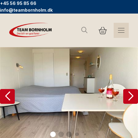
+45 56 95 85 66
info@teambornholm.dk
Søg