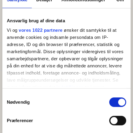
ikke decideret havudsigt, men du vil have et lille kig til
havet, som dog er begrænset af træer.
Ansvarlig brug af dine data
Vi og
vores 1022 partnere
ønsker dit samtykke til at
FACILITETER
anvende cookies og indsamle persondata om IP-
adresse, ID og din browser til præferencer, statistik og
marketingformål. Disse oplysninger videregives til vores
Generelt
samarbejdspartnere, der opbevarer og tilgår oplysninger
Senge i alt:
2
på din enhed for at vise dig målrettede annoncer, levere
tilpasset indhold, foretage annonce- og indholdsmåling,
lave målgruppeundersøgelser og udvikle tjenester. Se
Faciliteter
mere information under
indstillinger
og i vores
Gratis wifi
Altan/terrasse
persondatapolitik. Du kan altid trække dit samtykke
Samtykkevalg
TV
tilbage eller ændre indstillinger fra vores
Nødvendig
Køleskab
"Cookiedeklaration", eller ved at trykke på "Privacy
Kaffemaskine/elkedel
trigger" ikonet.
Præferencer
Hvis du tillader det, vil vi også gerne: