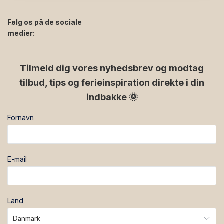
Følg os på de sociale
medier:
facebook
instagram
Tilmeld dig vores nyhedsbrev og modtag
tilbud, tips og ferieinspiration direkte i din
indbakke 🌞
Fornavn
E-mail
Land