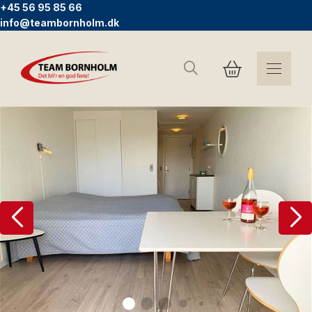
+45 56 95 85 66
info@teambornholm.dk
Søg