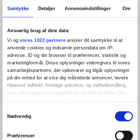
opholdsrummet er der udgang til egen terrasse med
Samtykke
Detaljer
Annonceindstillinger
Om
flot havudsigt. Der er også terrasse ved
indgangspartiet, således at du har såvel morgen- som
aftensol.
Ansvarlig brug af dine data
Vi og
vores 1022 partnere
ønsker dit samtykke til at
anvende cookies og indsamle persondata om IP-
FACILITETER
adresse, ID og din browser til præferencer, statistik og
marketingformål. Disse oplysninger videregives til vores
samarbejdspartnere, der opbevarer og tilgår oplysninger
Generelt
på din enhed for at vise dig målrettede annoncer, levere
Senge i alt:
2
tilpasset indhold, foretage annonce- og indholdsmåling,
lave målgruppeundersøgelser og udvikle tjenester. Se
mere information under
indstillinger
og i vores
Faciliteter
persondatapolitik. Du kan altid trække dit samtykke
Gratis wifi
Samtykkevalg
tilbage eller ændre indstillinger fra vores
Nødvendig
Altan/terrasse
"Cookiedeklaration", eller ved at trykke på "Privacy
TV
Køleskab
trigger" ikonet.
Præferencer
Kaffemaskine/elkedel