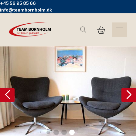
+45 56 95 85 66
info@teambornholm.dk
Søg