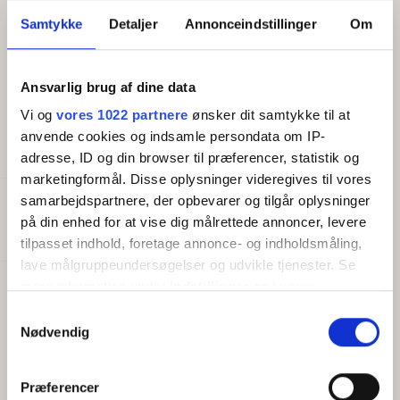
og sofasofa (2 sovepladser). Fra stuen er der indgang
Samtykke
Detaljer
Annonceindstillinger
Om
til badeværelse samt udgang til egen terrasse med
havudsigt. Der er også terrasse ved indgangspartiet,
således at du har såvel morgen- som aftensol.
Ansvarlig brug af dine data
Vi og
vores 1022 partnere
ønsker dit samtykke til at
anvende cookies og indsamle persondata om IP-
FACILITETER
adresse, ID og din browser til præferencer, statistik og
marketingformål. Disse oplysninger videregives til vores
samarbejdspartnere, der opbevarer og tilgår oplysninger
Generelt
på din enhed for at vise dig målrettede annoncer, levere
Senge i alt:
2
tilpasset indhold, foretage annonce- og indholdsmåling,
lave målgruppeundersøgelser og udvikle tjenester. Se
mere information under
indstillinger
og i vores
Faciliteter
persondatapolitik. Du kan altid trække dit samtykke
Gratis wifi
Samtykkevalg
tilbage eller ændre indstillinger fra vores
Nødvendig
Altan/terrasse
"Cookiedeklaration", eller ved at trykke på "Privacy
TV
Køleskab
trigger" ikonet.
Præferencer
Kaffemaskine/elkedel