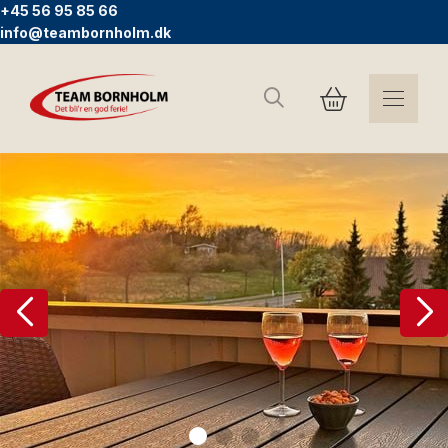
+45 56 95 85 66
info@teambornholm.dk
Søg