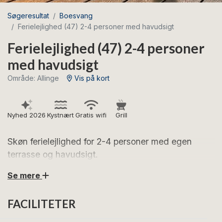
Søgeresultat
Boesvang
Ferielejlighed (47) 2-4 personer med havudsigt
Ferielejlighed (47) 2-4 personer
med havudsigt
Område: Allinge
Vis på kort
Nyhed 2026
Kystnært
Gratis wifi
Grill
Skøn ferielejlighed for 2-4 personer med egen
terrasse og havudsigt.
Se mere
Glæd dig til dejlige feriedage i denne moderne og
indbydende ferielejlighed for 2-4 personer.
FACILITETER
Lejligheden er indrettet således: