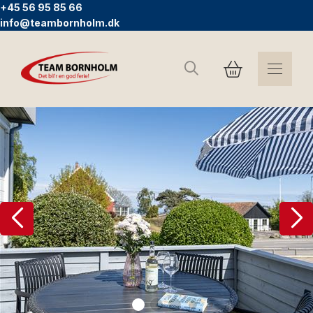
+45 56 95 85 66
info@teambornholm.dk
Søg