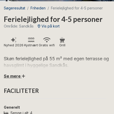
Søgeresultat
Friheden
Ferielejlighed for 4-5 personer
Ferielejlighed for 4-5 personer
Område: Sandkås
Vis på kort
Nyhed 2026
Kystnært
Gratis wifi
Grill
Skøn ferielejlighed på 55 m² med egen terrasse og
havsglimt i hyggelige Sandkås.
Se mere
Glæd jer til en dejlig ferie i denne lyse og moderne
ferielejlighed, som ligger i det populære ferieområde
FACILITETER
Sandkås på Nordbornholm. Her bor I tæt på den
skønne Sandkås Strand med klipper, sand og badebro
samt i kort afstand til nogle af Bornholms mest
Generelt
ikoniske seværdigheder som Hammershus, Opalsøen
Senge i alt:
4