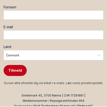
Fornavn
E-mail
Land
Tilmeld
Du kan altid afmelde dig via linket i e-mails. Læs vores
privatlivspolitik
.
Snellemark 45, 3700 Rønne | CVR 17261681 |
Medlemsnummer i Rejsegarantifonden 964
Produced by
Visit Technology Group
with
Citybreak™