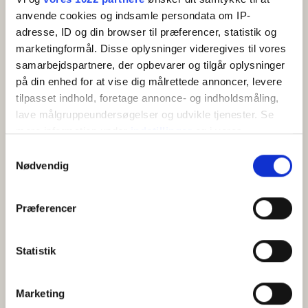
Fra opholdsrummet er der adgang til et værelse med
Køkken
anvende cookies og indsamle persondata om IP-
dobbeltseng. Derudover rummer lejligheden et værelse
Grill
adresse, ID og din browser til præferencer, statistik og
med to enkeltsenge og en lille sovesofa til én person
marketingformål. Disse oplysninger videregives til vores
samt et badeværelse med toilet, håndvask og
samarbejdspartnere, der opbevarer og tilgår oplysninger
brusekabine.
på din enhed for at vise dig målrettede annoncer, levere
tilpasset indhold, foretage annonce- og indholdsmåling,
lave målgruppeundersøgelser og udvikle tjenester. Se
mere information under
indstillinger
og i vores
persondatapolitik. Du kan altid trække dit samtykke
Samtykkevalg
tilbage eller ændre indstillinger fra vores
Nødvendig
KORT
"Cookiedeklaration", eller ved at trykke på "Privacy
trigger" ikonet.
Præferencer
+
Hvis du tillader det, vil vi også gerne:
−
Indsamle præcise oplysninger om din placering,
Statistik
der kan være nøjagtig inden for få meter
Identificere din enhed baseret på en scanning af
Marketing
dens unikke karakteristika (fingerprinting)