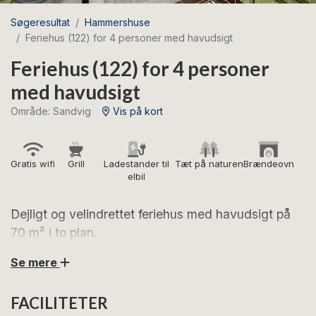
Søgeresultat
Hammershuse
Feriehus (122) for 4 personer med havudsigt
Feriehus (122) for 4 personer
med havudsigt
Område: Sandvig
Vis på kort
Gratis wifi
Grill
Ladestander til
Tæt på naturen
Brændeovn
elbil
Dejligt og velindrettet feriehus med havudsigt på
70 m² i to plan.
Se mere
Glæd dig til hyggelige feriedage i dette charmerende
feriehus med skøn udsigt til vandet, brændeovn og
FACILITETER
gode udearealer.