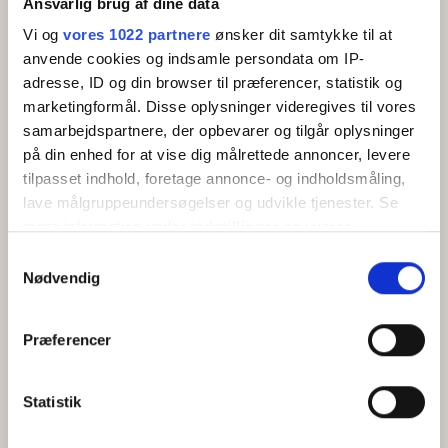
Ansvarlig brug af dine data
Altan/terrasse
inviterer til afslapning og underholdning. Stuen har
TV
udgang til en overdækket altan med siddepladser og
Vi og
vores 1022 partnere
ønsker dit samtykke til at
Køleskab
skøn havudsigt.
anvende cookies og indsamle persondata om IP-
Kaffemaskine/elkedel
adresse, ID og din browser til præferencer, statistik og
Køkken
Ladestandere til elbiler findes på en nærliggende
marketingformål. Disse oplysninger videregives til vores
Grill
parkeringsplads på Sænevej 1 og er ikke tilknyttet
samarbejdspartnere, der opbevarer og tilgår oplysninger
ferieboligen.
på din enhed for at vise dig målrettede annoncer, levere
tilpasset indhold, foretage annonce- og indholdsmåling,
lave målgruppeundersøgelser og udvikle tjenester. Se
mere information under
indstillinger
og i vores
persondatapolitik. Du kan altid trække dit samtykke
Samtykkevalg
tilbage eller ændre indstillinger fra vores
Nødvendig
"Cookiedeklaration", eller ved at trykke på "Privacy
KORT
trigger" ikonet.
Præferencer
Hvis du tillader det, vil vi også gerne:
+
Indsamle præcise oplysninger om din placering,
Statistik
−
der kan være nøjagtig inden for få meter
Identificere din enhed baseret på en scanning af