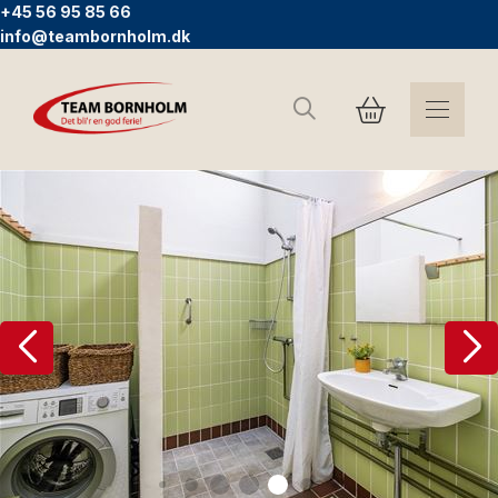
+45 56 95 85 66
info@teambornholm.dk
Søg