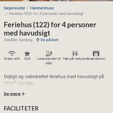
Søgeresultat
Hammershuse
Feriehus (122) for 4 personer med havudsigt
Feriehus (122) for 4 personer
med havudsigt
Område: Sandvig
Vis på kort
Gratis wifi
Grill
Ladestander til
Tæt på naturen
Brændeovn
elbil
Dejligt og velindrettet feriehus med havudsigt på
70 m² i to plan.
Se mere
Glæd dig til hyggelige feriedage i dette charmerende
feriehus med skøn udsigt til vandet, brændeovn og
FACILITETER
gode udearealer.