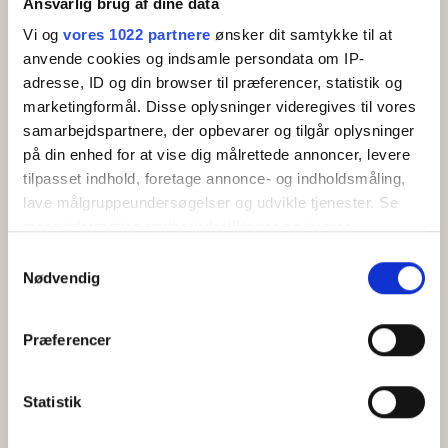
Ansvarlig brug af dine data
Altan/terrasse
inviterer til afslapning og underholdning. Stuen har
TV
udgang til en overdækket altan med siddepladser og
Vi og
vores 1022 partnere
ønsker dit samtykke til at
Køleskab
skøn havudsigt.
anvende cookies og indsamle persondata om IP-
Kaffemaskine/elkedel
adresse, ID og din browser til præferencer, statistik og
Køkken
Ladestandere til elbiler findes på en nærliggende
marketingformål. Disse oplysninger videregives til vores
Grill
parkeringsplads på Sænevej 1 og er ikke tilknyttet
samarbejdspartnere, der opbevarer og tilgår oplysninger
ferieboligen.
på din enhed for at vise dig målrettede annoncer, levere
tilpasset indhold, foretage annonce- og indholdsmåling,
lave målgruppeundersøgelser og udvikle tjenester. Se
mere information under
indstillinger
og i vores
persondatapolitik. Du kan altid trække dit samtykke
Samtykkevalg
tilbage eller ændre indstillinger fra vores
Nødvendig
"Cookiedeklaration", eller ved at trykke på "Privacy
KORT
trigger" ikonet.
Præferencer
Hvis du tillader det, vil vi også gerne:
+
Indsamle præcise oplysninger om din placering,
Statistik
−
der kan være nøjagtig inden for få meter
Identificere din enhed baseret på en scanning af