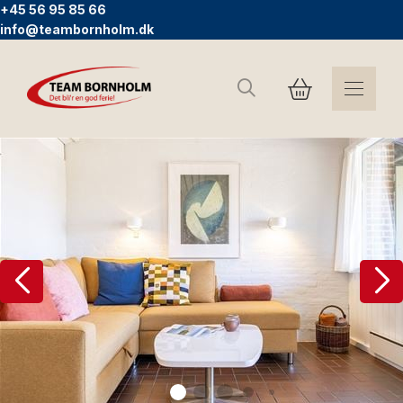
+45 56 95 85 66
info@teambornholm.dk
Søg