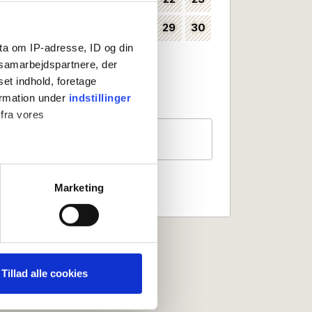
24
25
26
27
28
29
30
35
ta om IP-adresse, ID og din
31
36
s samarbejdspartnere, der
set indhold, foretage
Kan vælges som ankomstdag
Ankomst ikke mulig
ormation under
indstillinger
 fra vores
Gæster
2 personer
ter
Marketing
ting)
 medier og til at analysere
nden for sociale medier,
Tillad alle cookies
e oplysninger, du har givet