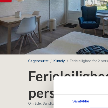
Søgeresultat
Klintely
Ferielejlighed for 2 pe
Ferielejlighe
personer me
Samtykke
Område: Sandkås