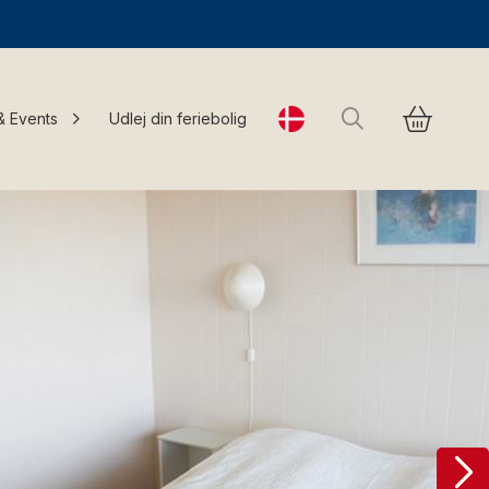
Søg
& Events
Udlej din feriebolig
Change language