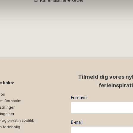
Kaffemaskine/elkedel
Tilmeld dig vores ny
e links:
ferieinspirat
 os
Fornavn
m Bornholm
tillinger
ingelser
og privatlivspolitik
E-mail
n feriebolig