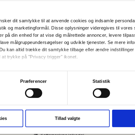
sker dit samtykke til at anvende cookies og indsamle personda
istik og marketingformål. Disse oplysninger videregives til vore
t
er på din enhed for at vise dig målrettede annoncer, levere tilpas
 lave målgruppeundersøgelser og udvikle tjenester. Se mere inf
sove- og opholdsværelse med tv,
Du kan altid trække dit samtykke tilbage eller ændre indstillinger
 at trykke på "Privacy trigger" ikonet.
lle frostbox, microovn, el-kogekedel og
 med havemøbler.
så gerne:
sninger om din placering, der kan være nøjagtig inden for få me
Præferencer
Statistik
 baseret på en scanning af dens unikke karakteristika (fingerprin
ebsitet.
se vores indhold og annoncer, til at vise dig funktioner til sociale
oplysninger om din brug af vores hjemmeside med vores partnere i
ies
Tillad valgte
ysepartnere. Vores partnere kan kombinere disse data med andr
TV
et fra din brug af deres tjenester.