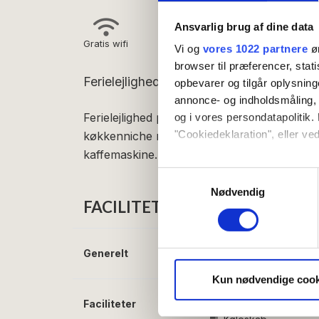
Ansvarlig brug af dine data
Gratis wifi
Vi og
vores 1022 partnere
øn
browser til præferencer, stat
Ferielejlighed med terrasse og havudsig
opbevarer og tilgår oplysning
annonce- og indholdsmåling,
Ferielejlighed på 27m2: Entré, kombineret 
og i vores persondatapolitik. 
"Cookiedeklaration", eller ved
køkkenniche med 2 kogeplader, køleskab, li
kaffemaskine. Badeværelse. Egen terrasse
Hvis du tillader det, vil vi og
Samtykkevalg
Indsamle præcise oply
Nødvendig
FACILITETER
Identificere din enhed
Dine valg anvendes på hele w
Generelt
Senge i alt:
2
Vi bruger cookies til at tilpas
vores trafik. Vi deler også 
Kun nødvendige cook
annonceringspartnere og anal
Faciliteter
Gratis wifi
dem, eller som de har indsaml