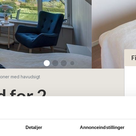
F
rsoner med havudsigt
d for 2
d havudsigt
Detaljer
Annonceindstillinger