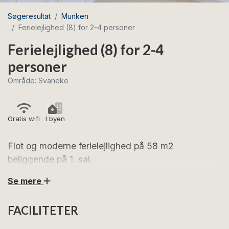
Søgeresultat
Munken
Ferielejlighed (8) for 2-4 personer
Ferielejlighed (8) for 2-4
personer
Område: Svaneke
Gratis wifi
I byen
Flot og moderne ferielejlighed på 58 m2
beliggende på 1. sal.
Se mere
Lejligheden er indrettet for 2-4 personer: Éntre med
indgang til soveværelse med dobbeltseng. Fra entréen
FACILITETER
er der ligeledes indgang til badeværelse med
bruseniche og toilet. Entréen fører videre i køkkenet