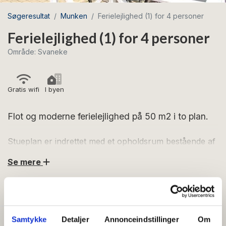
Søgeresultat
Munken
Ferielejlighed (1) for 4 personer
Ferielejlighed (1) for 4 personer
Område: Svaneke
Gratis wifi
I byen
Flot og moderne ferielejlighed på 50 m2 i to plan.
Stueplan er indrettet med et opholdsrum bestående af
køkken og stue med sofa og to sofastole samt TV. Fra
Se mere
stuen er der indgang til badeværelse med bruser, toilet
og gulvvarme. Endvidere er der fra stuen udgang til
FACILITETER
egen terrasse med havemøbler. Køkkenet, som ligger i
forlængelse af stuen, er veludstyret og indeholder
blandt andet kaffemaskine, elkedel, opvaskemaskine,
Samtykke
Detaljer
Annonceindstillinger
Om
Generelt