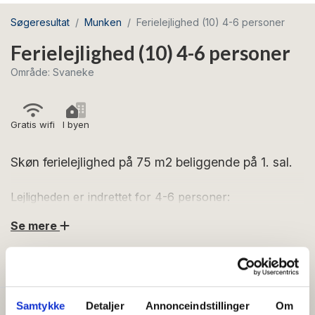
Søgeresultat
Munken
Ferielejlighed (10) 4-6 personer
Ferielejlighed (10) 4-6 personer
Område: Svaneke
Gratis wifi
I byen
Skøn ferielejlighed på 75 m2 beliggende på 1. sal.
Lejligheden er indrettet for 4-6 personer:
Fordelingsgang med entré med indgang til badeværelse
Se mere
og kuffertrum. Fordelingsgangen fører dig videre til et
soveværelse med to enkeltsenge samt veludstyret
FACILITETER
køkken med blandt andet kaffemaskine, elkedel,
opvaskemaskine, keramiske kogeplader, kombiovn og
køleskab med frostbox. Fra køkkenet går du videre til
Samtykke
Detaljer
Annonceindstillinger
Om
Generelt