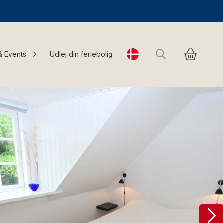
Søg
& Events
Udlej din feriebolig
Change language