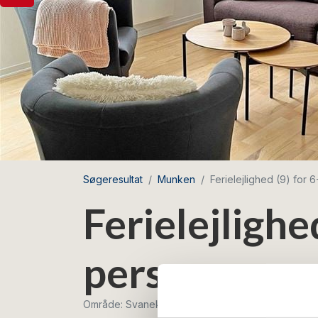
Søgeresultat
Munken
Ferielejlighed (9) for 
Ferielejlighe
personer
Område: Svaneke