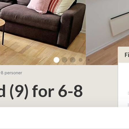
F
6-8 personer
d (9) for 6-8