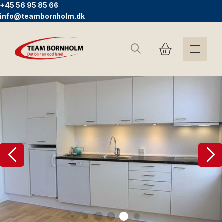
+45 56 95 85 66
info@teambornholm.dk
Søg