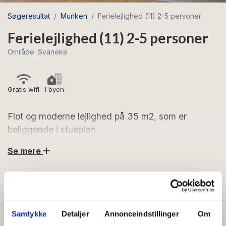
Søgeresultat
Munken
Ferielejlighed (11) 2-5 personer
Ferielejlighed (11) 2-5 personer
Område: Svaneke
Gratis wifi
I byen
Flot og moderne lejlighed på 35 m2, som er
beliggende i stueplan.
Se mere
Lejligheden er beliggende i stueplan og består af
køkken, stue og spisestue i åben forbindelse. Køkkenet
FACILITETER
er stort og veludstyret med blandt andet keramisk
kogeplade, kombiovn, elkedel, kaffemaskine, køleskab
med frostbox samt opvaskemaskine. I stuen er der tv,
Generelt
Samtykke
Detaljer
Annonceindstillinger
Om
sovesofa (2 sovepladser) samt sofastole samt indgang
Senge i alt:
3